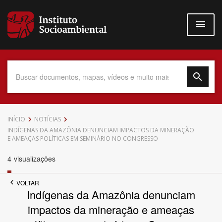
Pular
para
o
conteúdo
principal
Data do Documento
INÍCIO
NOTÍCIAS
INDÍGENAS DA AMAZÔNIA DENUNCIAM IMPACTOS DA MINERAÇÃO
E AMEAÇAS POLÍTICAS EM SEMINÁRIO NO CONGRESSO
4
visualizações
Até
VOLTAR
Indígenas da Amazônia denunciam
impactos da mineração e ameaças
Povo Indígena