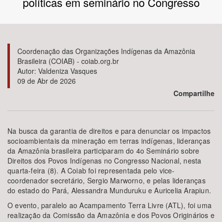
políticas em seminário no Congresso
Bioma / Bacia
Tema
Coordenação das Organizações Indígenas da Amazônia
Brasileira (COIAB) - coiab.org.br
Autor: Valdeniza Vasques
Subtema
09 de Abr de 2026
Compartilhe
Área de Levantamento
Área Protegida
Na busca da garantia de direitos e para denunciar os impactos
socioambientais da mineração em terras indígenas, lideranças
da Amazônia brasileira participaram do 4o Seminário sobre
Direitos dos Povos Indígenas no Congresso Nacional, nesta
BUSCAR
quarta-feira (8). A Coiab foi representada pelo vice-
coordenador secretário, Sergio Marworno, e pelas lideranças
do estado do Pará, Alessandra Munduruku e Auricelia Arapiun.
O evento, paralelo ao Acampamento Terra Livre (ATL), foi uma
realização da Comissão da Amazônia e dos Povos Originários e