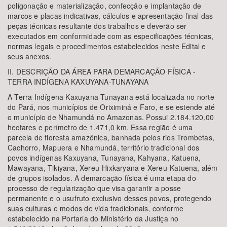
poligonação e materialização, confecção e implantação de
marcos e placas indicativas, cálculos e apresentação final das
peças técnicas resultante dos trabalhos e deverão ser
executados em conformidade com as especificações técnicas,
normas legais e procedimentos estabelecidos neste Edital e
seus anexos.
II. DESCRIÇÃO DA ÁREA PARA DEMARCAÇÃO FÍSICA -
TERRA INDÍGENA KAXUYANA-TUNAYANA
A Terra Indígena Kaxuyana-Tunayana está localizada no norte
do Pará, nos municípios de Oriximiná e Faro, e se estende até
o município de Nhamundá no Amazonas. Possui 2.184.120,00
hectares e perímetro de 1.471,0 km. Essa região é uma
parcela de floresta amazônica, banhada pelos rios Trombetas,
Cachorro, Mapuera e Nhamundá, território tradicional dos
povos indígenas Kaxuyana, Tunayana, Kahyana, Katuena,
Mawayana, Tikiyana, Xereu-Hixkaryana e Xereu-Katuena, além
de grupos isolados. A demarcação física é uma etapa do
processo de regularização que visa garantir a posse
permanente e o usufruto exclusivo desses povos, protegendo
suas culturas e modos de vida tradicionais, conforme
estabelecido na Portaria do Ministério da Justiça no