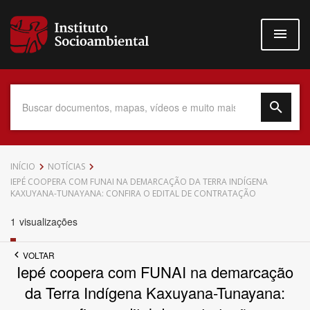
Pular
para
o
conteúdo
principal
Data do Documento
INÍCIO
NOTÍCIAS
IEPÉ COOPERA COM FUNAI NA DEMARCAÇÃO DA TERRA INDÍGENA
KAXUYANA-TUNAYANA: CONFIRA O EDITAL DE CONTRATAÇÃO
1
visualizações
Até
VOLTAR
Iepé coopera com FUNAI na demarcação
da Terra Indígena Kaxuyana-Tunayana:
Povo Indígena