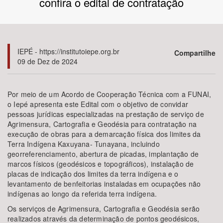
confira o edital de contratação
Bioma / Bacia
Tema
IEPÉ - https://institutoiepe.org.br
Compartilhe
09 de Dez de 2024
Subtema
Por meio de um Acordo de Cooperação Técnica com a FUNAI,
Área de Levantamento
o Iepé apresenta este Edital com o objetivo de convidar
pessoas jurídicas especializadas na prestação de serviço de
Agrimensura, Cartografia e Geodésia para contratação na
Área Protegida
execução de obras para a demarcação física dos limites da
Terra Indígena Kaxuyana- Tunayana, incluindo
georreferenciamento, abertura de picadas, implantação de
BUSCAR
marcos físicos (geodésicos e topográficos), instalação de
placas de indicação dos limites da terra indígena e o
levantamento de benfeitorias instaladas em ocupações não
indígenas ao longo da referida terra indígena.
Os serviços de Agrimensura, Cartografia e Geodésia serão
realizados através da determinação de pontos geodésicos,