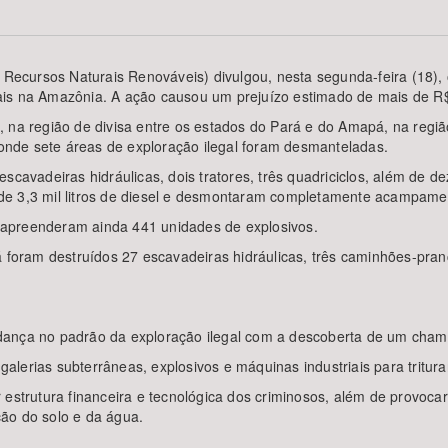
s Recursos Naturais Renováveis) divulgou, nesta segunda-feira (18)
ais na Amazônia. A ação causou um prejuízo estimado de mais de R$
Área Protegida
, na região de divisa entre os estados do Pará e do Amapá, na regi
, onde sete áreas de exploração ilegal foram desmanteladas.
escavadeiras hidráulicas, dois tratores, três quadriciclos, além de
de 3,3 mil litros de diesel e desmontaram completamente acampame
 apreenderam ainda 441 unidades de explosivos.
á foram destruídos 27 escavadeiras hidráulicas, três caminhões-pran
dança no padrão da exploração ilegal com a descoberta de um chama
 galerias subterrâneas, explosivos e máquinas industriais para tritura
 estrutura financeira e tecnológica dos criminosos, além de provoc
ão do solo e da água.