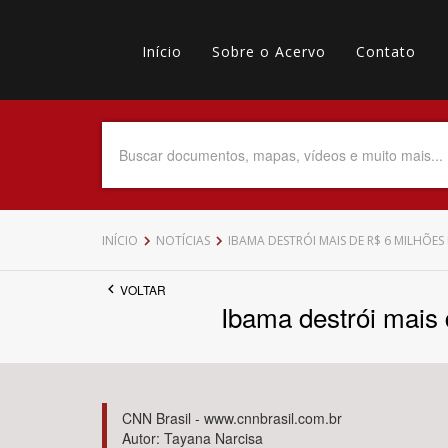
Pular
Main
para
o
Início
Sobre o Acervo
Contato
navigation
Menu
conteúdo
principal
secundário
Data do Documento
Até
INÍCIO
NOTÍCIAS
IBAMA DESTRÓI MAIS DE R$ 6 MILHÕE
VOLTAR
Ibama destrói mais
Povo Indígena
CNN Brasil - www.cnnbrasil.com.br
Autor: Tayana Narcisa
Tema