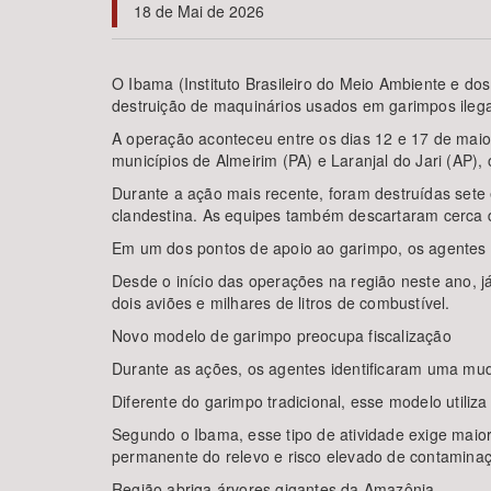
18 de Mai de 2026
O Ibama (Instituto Brasileiro do Meio Ambiente e do
destruição de maquinários usados em garimpos ileg
Área de Levantamento
A operação aconteceu entre os dias 12 e 17 de maio
municípios de Almeirim (PA) e Laranjal do Jari (AP)
Durante a ação mais recente, foram destruídas sete 
clandestina. As equipes também descartaram cerca 
Em um dos pontos de apoio ao garimpo, os agentes
Desde o início das operações na região neste ano, j
dois aviões e milhares de litros de combustível.
Novo modelo de garimpo preocupa fiscalização
Durante as ações, os agentes identificaram uma mu
Diferente do garimpo tradicional, esse modelo utiliza
Segundo o Ibama, esse tipo de atividade exige maior
permanente do relevo e risco elevado de contaminaç
Região abriga árvores gigantes da Amazônia