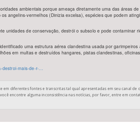
oridades ambientais porque ameaça diretamente uma das áreas de m
ão os angelins-vermelhos (Dinizia excelsa), espécies que podem ating
te unidades de conservação, destrói o subsolo e pode contaminar ri
 identificado uma estrutura aérea clandestina usada por garimpeiro
hões em multas e destruídos hangares, pistas clandestinas, oficina
a-destroi-mais-de-r-…
 em diferentes fontes e transcritas tal qual apresentadas em seu canal de 
você encontre alguma inconsistência nas notícias, por favor, entre em cont