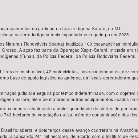
 acampamentos do garimpo na terra indígena Sararé, no MT
Área Protegida
riminosa na terra indígena mais impactada pelo garimpo em 2025
sos Naturais Renováveis (Ibama) inutilizou 100 escavadeiras hidráu
 Grosso. A ação faz parte da Operação Xapiri-Sararé, iniciada em 1
ígenas (Funai), da Polícia Federal, da Polícia Rodoviária Federal,
il litros de combustível, 42 motocicletas, nove caminhonetes, dez 
como base de apoio logístico ao garimpo, os fiscais apreenderam qu
inação judicial e seguirá por tempo indeterminado, com o objetivo 
Indígena Sararé, além de motores e outros equipamentos usados na e
ra, concentra atualmente a maior quantidade de alertas de garimpo
 de 743 hectares de vegetação nativa, além de contaminação dos rio
rasil foi aberta, e dois terços desse avanço ocorreram na Amazônia
odo, alcançando 241 mil hectares, de acordo com o Instituto de Pe