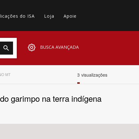
licações do ISA
Loja
Apoie
BUSCA AVANÇADA
3
visualizações
 NO MT
do garimpo na terra indígena