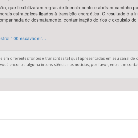
ção, que flexibilizaram regras de licenciamento e abriram caminho p
erais estratégicos ligados à transição energética. O resultado é a int
companhada de desmatamento, contaminação de rios e expulsão de 
estroi-100-escavadeir…
 em diferentes fontes e transcritas tal qual apresentadas em seu canal de 
você encontre alguma inconsistência nas notícias, por favor, entre em cont