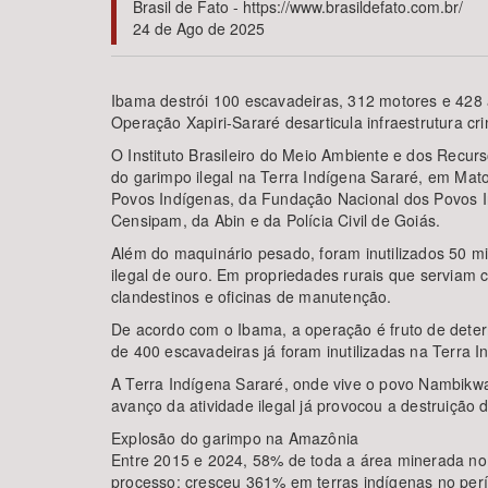
Brasil de Fato - https://www.brasildefato.com.br/
24 de Ago de 2025
Ibama destrói 100 escavadeiras, 312 motores e 428
Área de Levantamento
Operação Xapiri-Sararé desarticula infraestrutura c
O Instituto Brasileiro do Meio Ambiente e dos Recur
do garimpo ilegal na Terra Indígena Sararé, em Mato
Povos Indígenas, da Fundação Nacional dos Povos Ind
Censipam, da Abin e da Polícia Civil de Goiás.
Além do maquinário pesado, foram inutilizados 50 m
ilegal de ouro. Em propriedades rurais que serviam 
clandestinos e oficinas de manutenção.
De acordo com o Ibama, a operação é fruto de determ
de 400 escavadeiras já foram inutilizadas na Terra 
A Terra Indígena Sararé, onde vive o povo Nambikwa
avanço da atividade ilegal já provocou a destruição
Explosão do garimpo na Amazônia
Entre 2015 e 2024, 58% de toda a área minerada no B
processo: cresceu 361% em terras indígenas no perí