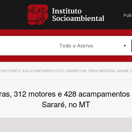
Pub
Todo o Acervo
312 MOTORES E 428 ACAMPAMENTOS DO GARIMPO NA TERRA INDÍGENA SARARÉ,
ras, 312 motores e 428 acampamentos 
Bioma / Bacia
Sararé, no MT
Subtema