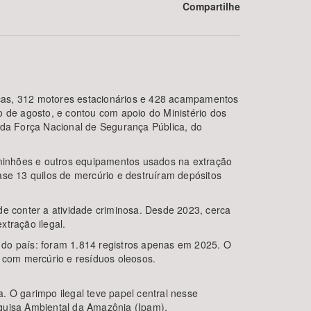
Compartilhe
licas, 312 motores estacionários e 428 acampamentos
o de agosto, e contou com apoio do Ministério dos
 da Força Nacional de Segurança Pública, do
BUSCAR
caminhões e outros equipamentos usados na extração
ase 13 quilos de mercúrio e destruíram depósitos
de conter a atividade criminosa. Desde 2023, cerca
xtração ilegal.
 do país: foram 1.814 registros apenas em 2025. O
s com mercúrio e resíduos oleosos.
. O garimpo ilegal teve papel central nesse
squisa Ambiental da Amazônia (Ipam).