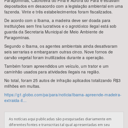
Paragominas, Cachoeira do Piriá e Aurora do Pará e estavam
depositados em desacordo com a legislação ambiental em uma
fazenda. Vinte e três estabelecimentos foram fiscalizados.
De acordo com o Ibama, a madeira deve ser doada para
instituições sem fins lucrativos e o agrotóxico ilegal está sob
guarda da Secretaria Municipal de Meio Ambiente de
Paragominas.
Segundo o Ibama, os agentes ambientais ainda desativaram
seis serrarias e embargaram outras cinco. Nove fornos de
carvão vegetal foram inutilizados durante a operação.
Também foram apreendidos um veículo, um trator e um
caminhão usados para atividades ilegais na região.
No total, foram 25 autos de infração aplicados totalizando R$3
milhões em multas.
https://g1.globo.com/pa/para/noticia/ibama-apreende-madeira-
extraida-il…
As notícias aqui publicadas são pesquisadas diariamente em
diferentes fontes e transcritas tal qual apresentadas em seu