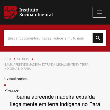
Pular
para
o
conteúdo
principal
Data do Documento
INÍCIO
NOTÍCIAS
IBAMA APREENDE MADEIRA EXTRAÍDA ILEGALMENTE EM TERRA
INDÍGENA NO PARÁ
3
visualizações
Até
VOLTAR
Ibama apreende madeira extraída
ilegalmente em terra indígena no Pará
Povo Indígena