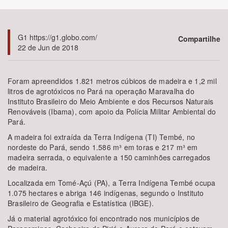
Bioma / Bacia
G1 https://g1.globo.com/
Compartilhe
22 de Jun de 2018
Tema
Subtema
Foram apreendidos 1.821 metros cúbicos de madeira e 1,2 mil
litros de agrotóxicos no Pará na operação Maravalha do
Instituto Brasileiro do Meio Ambiente e dos Recursos Naturais
Área de Levantamento
Renováveis (Ibama), com apoio da Polícia Militar Ambiental do
Pará.
Área Protegida
A madeira foi extraída da Terra Indígena (TI) Tembé, no
nordeste do Pará, sendo 1.586 m³ em toras e 217 m³ em
madeira serrada, o equivalente a 150 caminhões carregados
BUSCAR
de madeira.
Localizada em Tomé-Açú (PA), a Terra Indígena Tembé ocupa
1.075 hectares e abriga 146 indígenas, segundo o Instituto
Brasileiro de Geografia e Estatística (IBGE).
Já o material agrotóxico foi encontrado nos municípios de