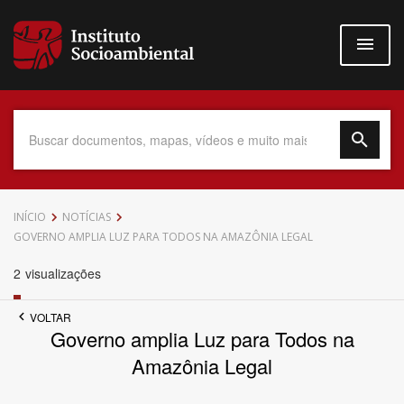
Pular
para
o
conteúdo
principal
Data do Documento
INÍCIO
NOTÍCIAS
GOVERNO AMPLIA LUZ PARA TODOS NA AMAZÔNIA LEGAL
2
visualizações
Até
VOLTAR
Governo amplia Luz para Todos na
Amazônia Legal
Povo Indígena