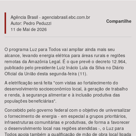
Bioma / Bacia
Agência Brasil - agenciabrasil.ebc.com.br
Compartilhe
Autor: Pedro Peduzzi
11 de Mai de 2026
Tema
Subtema
O programa Luz para Todos vai ampliar ainda mais seu
alcance, levando energia elétrica para áreas rurais e regiões
remotas da Amazônia Legal. É o que prevê o decreto 12.964,
Área de Levantamento
publicado pelo presidente Luiz Inácio Lula da Silva no Diário
Oficial da União desta segunda-feira (11).
Área Protegida
A eletrificação será feita "com vistas ao fortalecimento do
desenvolvimento socioeconômico local, à geração de trabalho
e renda, à segurança alimentar e à inclusão produtiva das
BUSCAR
populações beneficiárias".
Concebido pelo governo federal com o objetivo de universalizar
o fornecimento de energia - em especial a grupos prioritários,
infraestruturas comunitárias e produtivas, de forma a favorecer
o desenvolvimento local nas regiões atendidas -, o Luz para
Todos apoia também a qualificação de mão de obra local ligada