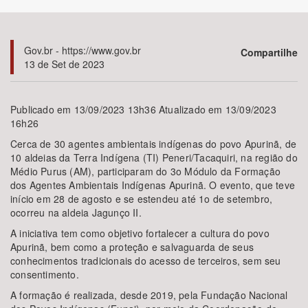
Bioma / Bacia
Gov.br - https://www.gov.br
Compartilhe
13 de Set de 2023
Tema
Subtema
Publicado em 13/09/2023 13h36 Atualizado em 13/09/2023
16h26
Área de Levantamento
Cerca de 30 agentes ambientais indígenas do povo Apurinã, de
10 aldeias da Terra Indígena (TI) Peneri/Tacaquiri, na região do
Médio Purus (AM), participaram do 3o Módulo da Formação
Área Protegida
dos Agentes Ambientais Indígenas Apurinã. O evento, que teve
início em 28 de agosto e se estendeu até 1o de setembro,
ocorreu na aldeia Jagunço II.
BUSCAR
A iniciativa tem como objetivo fortalecer a cultura do povo
Apurinã, bem como a proteção e salvaguarda de seus
conhecimentos tradicionais do acesso de terceiros, sem seu
consentimento.
A formação é realizada, desde 2019, pela Fundação Nacional