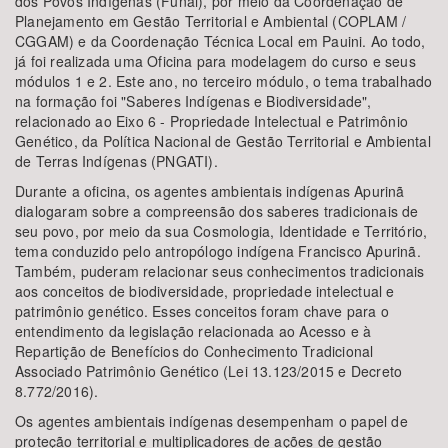
dos Povos Indígenas (Funai), por meio da Coordenação de
Planejamento em Gestão Territorial e Ambiental (COPLAM /
CGGAM) e da Coordenação Técnica Local em Pauini. Ao todo,
já foi realizada uma Oficina para modelagem do curso e seus
módulos 1 e 2. Este ano, no terceiro módulo, o tema trabalhado
na formação foi "Saberes Indígenas e Biodiversidade",
relacionado ao Eixo 6 - Propriedade Intelectual e Patrimônio
Genético, da Política Nacional de Gestão Territorial e Ambiental
de Terras Indígenas (PNGATI).
Durante a oficina, os agentes ambientais indígenas Apurinã
dialogaram sobre a compreensão dos saberes tradicionais de
seu povo, por meio da sua Cosmologia, Identidade e Território,
tema conduzido pelo antropólogo indígena Francisco Apurinã.
Também, puderam relacionar seus conhecimentos tradicionais
aos conceitos de biodiversidade, propriedade intelectual e
patrimônio genético. Esses conceitos foram chave para o
entendimento da legislação relacionada ao Acesso e à
Repartição de Benefícios do Conhecimento Tradicional
Associado Patrimônio Genético (Lei 13.123/2015 e Decreto
8.772/2016).
Os agentes ambientais indígenas desempenham o papel de
proteção territorial e multiplicadores de ações de gestão