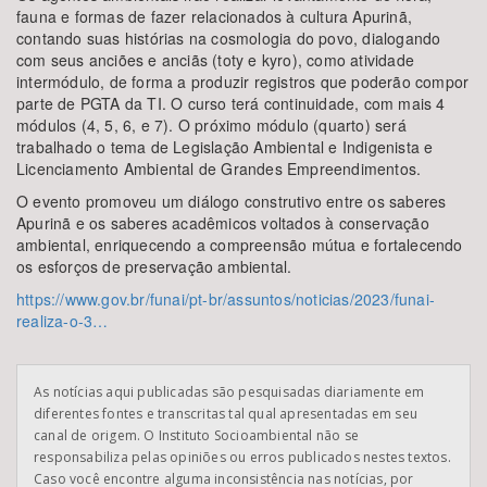
fauna e formas de fazer relacionados à cultura Apurinã,
contando suas histórias na cosmologia do povo, dialogando
com seus anciões e anciãs (toty e kyro), como atividade
intermódulo, de forma a produzir registros que poderão compor
parte de PGTA da TI. O curso terá continuidade, com mais 4
módulos (4, 5, 6, e 7). O próximo módulo (quarto) será
trabalhado o tema de Legislação Ambiental e Indigenista e
Licenciamento Ambiental de Grandes Empreendimentos.
O evento promoveu um diálogo construtivo entre os saberes
Apurinã e os saberes acadêmicos voltados à conservação
ambiental, enriquecendo a compreensão mútua e fortalecendo
os esforços de preservação ambiental.
https://www.gov.br/funai/pt-br/assuntos/noticias/2023/funai-
realiza-o-3…
As notícias aqui publicadas são pesquisadas diariamente em
diferentes fontes e transcritas tal qual apresentadas em seu
canal de origem. O Instituto Socioambiental não se
responsabiliza pelas opiniões ou erros publicados nestes textos.
Caso você encontre alguma inconsistência nas notícias, por