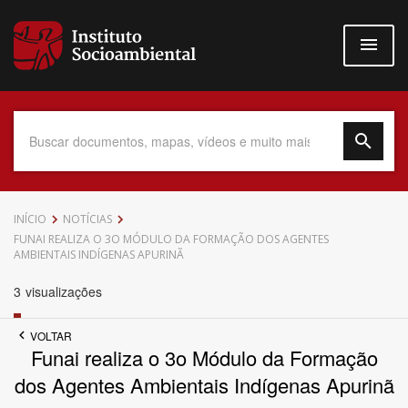
Pular
para
o
conteúdo
principal
Data do Documento
INÍCIO
NOTÍCIAS
FUNAI REALIZA O 3O MÓDULO DA FORMAÇÃO DOS AGENTES
AMBIENTAIS INDÍGENAS APURINÃ
3
visualizações
Até
VOLTAR
Funai realiza o 3o Módulo da Formação
dos Agentes Ambientais Indígenas Apurinã
Povo Indígena