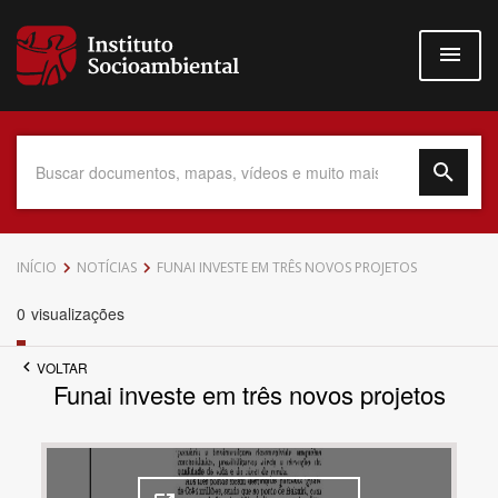
Pular
para
o
conteúdo
principal
Data do Documento
INÍCIO
NOTÍCIAS
FUNAI INVESTE EM TRÊS NOVOS PROJETOS
0
visualizações
VOLTAR
Até
Funai investe em três novos projetos
Povo Indígena