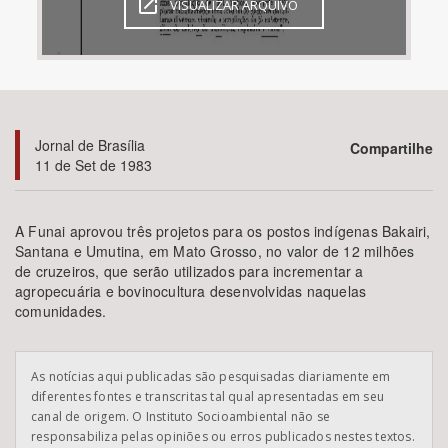
VISUALIZAR ARQUIVO
Bioma / Bacia
Tema
Jornal de Brasília
Compartilhe
Subtema
11 de Set de 1983
Área de Levantamento
A Funai aprovou três projetos para os postos indígenas Bakairi,
Santana e Umutina, em Mato Grosso, no valor de 12 milhões
Área Protegida
de cruzeiros, que serão utilizados para incrementar a
agropecuária e bovinocultura desenvolvidas naquelas
comunidades.
BUSCAR
As notícias aqui publicadas são pesquisadas diariamente em
diferentes fontes e transcritas tal qual apresentadas em seu
canal de origem. O Instituto Socioambiental não se
responsabiliza pelas opiniões ou erros publicados nestes textos.