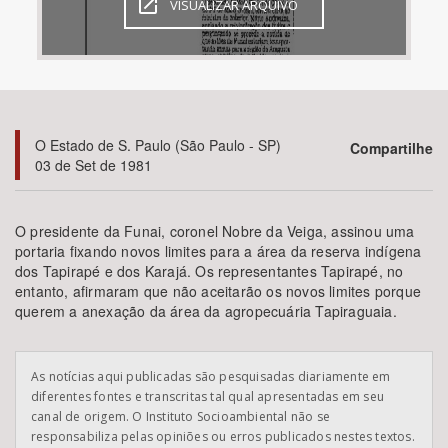
VISUALIZAR ARQUIVO
Bioma / Bacia
Tema
O Estado de S. Paulo (São Paulo - SP)
Compartilhe
Subtema
03 de Set de 1981
Área de Levantamento
O presidente da Funai, coronel Nobre da Veiga, assinou uma
portaria fixando novos limites para a área da reserva indígena
Área Protegida
dos Tapirapé e dos Karajá. Os representantes Tapirapé, no
entanto, afirmaram que não aceitarão os novos limites porque
querem a anexação da área da agropecuária Tapiraguaia.
BUSCAR
As notícias aqui publicadas são pesquisadas diariamente em
diferentes fontes e transcritas tal qual apresentadas em seu
canal de origem. O Instituto Socioambiental não se
responsabiliza pelas opiniões ou erros publicados nestes textos.