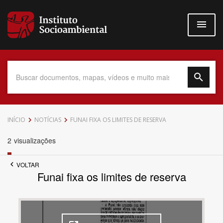
Pular
para
o
conteúdo
principal
Data do Documento
INÍCIO
NOTÍCIAS
FUNAI FIXA OS LIMITES DE RESERVA
2
visualizações
VOLTAR
Até
Funai fixa os limites de reserva
Povo Indígena