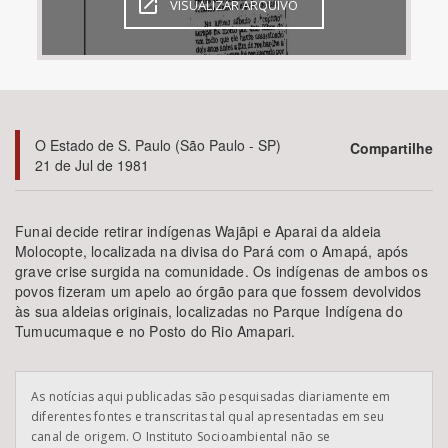
VISUALIZAR ARQUIVO
Bioma / Bacia
Tema
O Estado de S. Paulo (São Paulo - SP)
Compartilhe
Subtema
21 de Jul de 1981
Área de Levantamento
Funai decide retirar indígenas Wajãpi e Aparai da aldeia
Molocopte, localizada na divisa do Pará com o Amapá, após
Área Protegida
grave crise surgida na comunidade. Os indígenas de ambos os
povos fizeram um apelo ao órgão para que fossem devolvidos
às sua aldeias originais, localizadas no Parque Indígena do
BUSCAR
Tumucumaque e no Posto do Rio Amapari.
As notícias aqui publicadas são pesquisadas diariamente em
diferentes fontes e transcritas tal qual apresentadas em seu
canal de origem. O Instituto Socioambiental não se