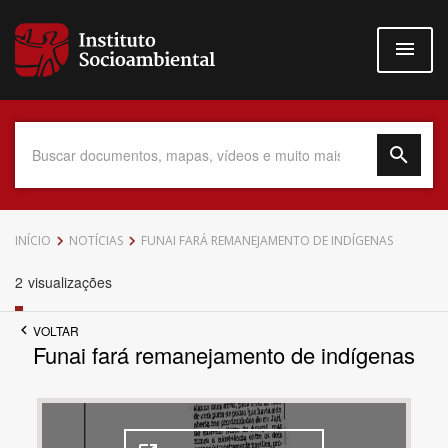
Pular
para
o
conteúdo
principal
Data do Documento
INÍCIO
NOTÍCIAS
FUNAI FARÁ REMANEJAMENTO DE INDÍGENAS
2
visualizações
VOLTAR
Até
Funai fará remanejamento de indígenas
Povo Indígena