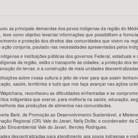
viu as principais demandas dos povos indígenas da região do Médi
Área Protegida
, teve como objetivo levantar informações que possibilitem a formula
lecimento e proteção dos direitos das comunidades que vivem na reg
e ação conjunta, pautado nas necessidades apresentadas pelos indí
indígenas e instituições públicas dos governos Federal, estaduais e
ígenas da região, estão o transporte às cidades; a proteção dos terr
rcação de terras; e a construção de mais unidades descentralizada
tituições sobre nossa cultura e jeito de viver para que assim tenh
ão, saúde, territórios e tudo que nos faça avançar nas ações colet
ia Wapichana, reconheceu as dificuldades enfrentadas e se compro
ítica indigenista que exerce, para melhoria na saúde, educação, segu
 melhoria das produções de alimentos nas comunidades.
Alberta Baré, de Promoção ao Desenvolvimento Sustentável, e Mislen
ação Regional (CR) Vale do Javari, Nelly Dollis; o coordenador da
ão Etnoambiental Vale do Javari, Iltercley Rodrigues.
ades descentralizadas para atendimento aos povos indígenas e melh