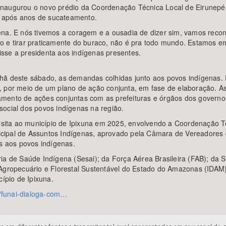
naugurou o novo prédio da Coordenação Técnica Local de Eirunepé, 
 após anos de sucateamento.
ena. E nós tivemos a coragem e a ousadia de dizer sim, vamos recon
to e tirar praticamente do buraco, não é pra todo mundo. Estamos
sse a presidenta aos indígenas presentes.
hã deste sábado, as demandas colhidas junto aos povos indígenas. F
 por meio de um plano de ação conjunta, em fase de elaboração. As 
amento de ações conjuntas com as prefeituras e órgãos dos governo
social dos povos indígenas na região.
ita ao município de Ipixuna em 2025, envolvendo a Coordenação T
Municipal de Assuntos Indígenas, aprovado pela Câmara de Vereadore
as aos povos indígenas.
ia de Saúde Indígena (Sesai); da Força Aérea Brasileira (FAB); da S
 Agropecuário e Florestal Sustentável do Estado do Amazonas (IDAM)
cípio de Ipixuna.
24/funai-dialoga-com…