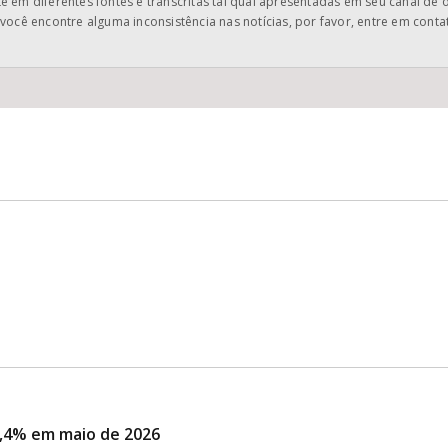
 em diferentes fontes e transcritas tal qual apresentadas em seu canal de 
você encontre alguma inconsistência nas notícias, por favor, entre em cont
,4% em maio de 2026