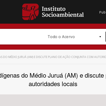
Pub
Todo o Acervo
S DO MÉDIO JURUÁ (AM) E DISCUTE PLANO DE AÇÃO CONJUNTA COM AUTORI
dígenas do Médio Juruá (AM) e discute
Bioma / Bacia
autoridades locais
Subtema