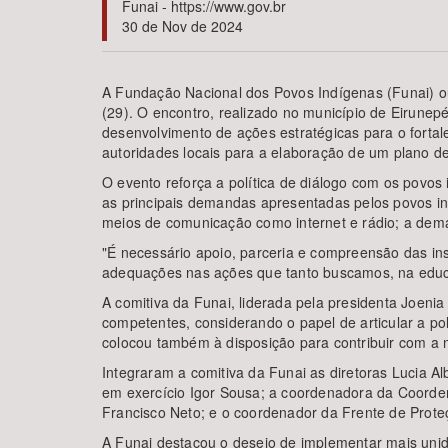
Funai - https://www.gov.br
30 de Nov de 2024
A Fundação Nacional dos Povos Indígenas (Funai) ou
Área de Levantamento
(29). O encontro, realizado no município de Eirunepé
desenvolvimento de ações estratégicas para o forta
autoridades locais para a elaboração de um plano d
O evento reforça a política de diálogo com os povos 
as principais demandas apresentadas pelos povos ind
meios de comunicação como internet e rádio; a dema
"É necessário apoio, parceria e compreensão das ins
adequações nas ações que tanto buscamos, na educaç
A comitiva da Funai, liderada pela presidenta Joen
competentes, considerando o papel de articular a pol
colocou também à disposição para contribuir com a
Integraram a comitiva da Funai as diretoras Lucia 
em exercício Igor Sousa; a coordenadora da Coorden
Francisco Neto; e o coordenador da Frente de Proteç
A Funai destacou o desejo de implementar mais unid