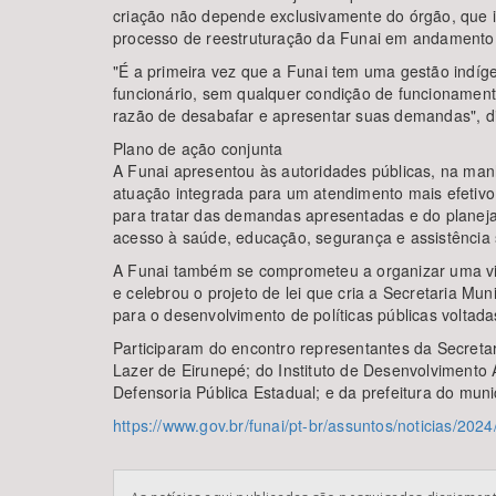
criação não depende exclusivamente do órgão, que i
processo de reestruturação da Funai em andamento
"É a primeira vez que a Funai tem uma gestão indíg
funcionário, sem qualquer condição de funcionamen
razão de desabafar e apresentar suas demandas", di
Plano de ação conjunta
A Funai apresentou às autoridades públicas, na man
atuação integrada para um atendimento mais efetivo,
para tratar das demandas apresentadas e do planej
acesso à saúde, educação, segurança e assistência 
A Funai também se comprometeu a organizar uma vis
e celebrou o projeto de lei que cria a Secretaria 
para o desenvolvimento de políticas públicas voltad
Participaram do encontro representantes da Secretar
Lazer de Eirunepé; do Instituto de Desenvolvimento
Defensoria Pública Estadual; e da prefeitura do muni
https://www.gov.br/funai/pt-br/assuntos/noticias/20