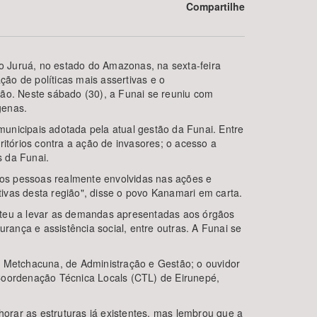
Compartilhe
o Juruá, no estado do Amazonas, na sexta-feira
ção de políticas mais assertivas e o
ião. Neste sábado (30), a Funai se reuniu com
genas.
 municipais adotada pela atual gestão da Funai. Entre
itórios contra a ação de invasores; o acesso a
BUSCAR
s da Funai.
amos pessoas realmente envolvidas nas ações e
ivas desta região", disse o povo Kanamari em carta.
meteu a levar as demandas apresentadas aos órgãos
rança e assistência social, entre outras. A Funai se
e Metchacuna, de Administração e Gestão; o ouvidor
 Coordenação Técnica Locals (CTL) de Eirunepé,
orar as estruturas já existentes, mas lembrou que a