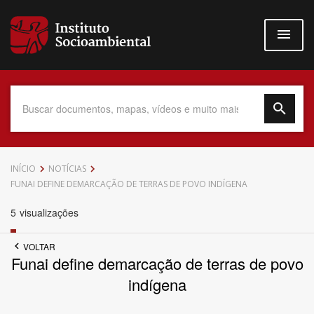
Pular
para
o
conteúdo
principal
Data do Documento
INÍCIO
NOTÍCIAS
FUNAI DEFINE DEMARCAÇÃO DE TERRAS DE POVO INDÍGENA
5
visualizações
Até
VOLTAR
Funai define demarcação de terras de povo
indígena
Povo Indígena