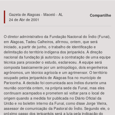
Bioma / Bacia
Gazeta de Alagoas - Maceió - AL
Compartilhe
24 de Abr de 2001
Tema
O diretor administrativo da Fundação Nacional do Índio (Funai),
Subtema
em Alagoas, Tadeu Calheiros, afirmou, ontem, que será
iniciado, a partir de junho, o trabalho de identificação e
delimitação do território indígena dos jeripankós. A direção
Área de Levantamento
nacional da fundação já autorizou a contratação de uma equipe
técnica para proceder o estudo, esclareceu. A equipe será
Área Protegida
composta basicamente por um antropólogo, dois engenheiros
agrônomos, um técnico agrícola e um agrimensor. O território
ocupado pelos jeripankós de Alagoas fica no município de
Pariconha. A decisão foi comunicada aos índios durante uma
BUSCAR
reunião ocorrida ontem, na própria sede da Funai, mas eles
continuam acampados e prometem só voltar para o local de
origem quando a medida for publicada no Diário Oficial da
União e no boletim interno da Funai, como disse Jorge Vieira,
assessor de comunicação da Pastoral do Índio. Segundo ele, o
próximo passo dos jeripankós será a luta pela indicação do