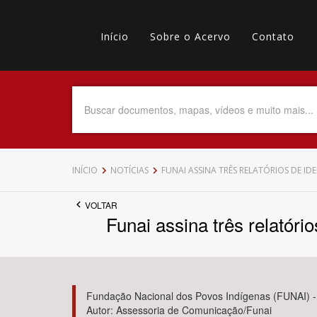
Pular
Main
para
o
Início
Sobre o Acervo
Contato
navigation
Menu
conteúdo
principal
secundário
Data do Documento
Até
INÍCIO
NOTÍCIAS
FUNAI ASSINA TRÊS RELATÓRIOS DE I
VOLTAR
Funai assina três relatór
Povo Indígena
Fundação Nacional dos Povos Indígenas (FUNAI) -
Autor: Assessoria de Comunicação/Funai
Tema