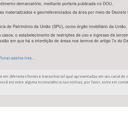
cedimento demarcatório, mediante portaria publicada no DOU.
s materializados e georreferenciados da área por meio de Decreto P
ria de Patrimônio da União (SPU), como órgão imobiliário da União, 
casos, o estabelecimento de restrições de uso e ingresso de tercei
casião em que há a interdição de áreas nos termos do artigo 7o do D
6/funai-assina-tres…
 em diferentes fontes e transcritas tal qual apresentadas em seu canal de 
você encontre alguma inconsistência nas notícias, por favor, entre em cont