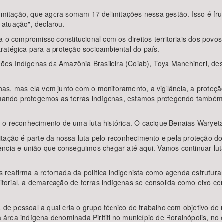
limitação, que agora somam 17 delimitações nessa gestão. Isso é fru
atuação", declarou.
 o compromisso constitucional com os direitos territoriais dos povos
ratégica para a proteção socioambiental do país.
es Indígenas da Amazônia Brasileira (Coiab), Toya Manchineri, de
as, mas ela vem junto com o monitoramento, a vigilância, a proteçã
ndo protegemos as terras indígenas, estamos protegendo também as 
o reconhecimento de uma luta histórica. O cacique Benaias Waryeta,
tação é parte da nossa luta pelo reconhecimento e pela proteção do 
ncia e união que conseguimos chegar até aqui. Vamos continuar lutan
eafirma a retomada da política indigenista como agenda estruturant
ritorial, a demarcação de terras indígenas se consolida como eixo cen
a de pessoal a qual cria o grupo técnico de trabalho com objetivo d
da área indígena denominada Pirititi no município de Rorainópolis, n