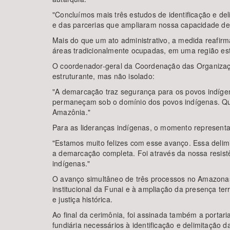
"Concluímos mais três estudos de identificação e de
e das parcerias que ampliaram nossa capacidade de 
Mais do que um ato administrativo, a medida reafirma
áreas tradicionalmente ocupadas, em uma região est
O coordenador-geral da Coordenação das Organizaçõ
estruturante, mas não isolado:
"A demarcação traz segurança para os povos indígen
permaneçam sob o domínio dos povos indígenas. Qua
Amazônia."
Para as lideranças indígenas, o momento representa 
"Estamos muito felizes com esse avanço. Essa delimi
a demarcação completa. Foi através da nossa resistê
indígenas."
O avanço simultâneo de três processos no Amazonas r
institucional da Funai e à ampliação da presença ter
e justiça histórica.
Ao final da cerimônia, foi assinada também a portari
fundiária necessários à identificação e delimitação 