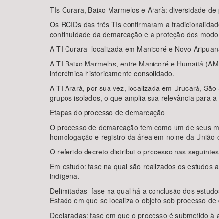
TIs Curara, Baixo Marmelos e Ararà: diversidade de
Os RCIDs das três TIs confirmaram a tradicionalidad
continuidade da demarcação e a proteção dos modos d
A TI Curara, localizada em Manicoré e Novo Aripuanã 
A TI Baixo Marmelos, entre Manicoré e Humaitá (AM
interétnica historicamente consolidado.
A TI Ararà, por sua vez, localizada em Urucará, 
grupos isolados, o que amplia sua relevância para a po
Etapas do processo de demarcação
O processo de demarcação tem como um de seus marco
homologação e registro da área em nome da União c
O referido decreto distribui o processo nas seguintes
Em estudo: fase na qual são realizados os estudos an
indígena.
Delimitadas: fase na qual há a conclusão dos estudo
Estado em que se localiza o objeto sob processo d
Declaradas: fase em que o processo é submetido à ap