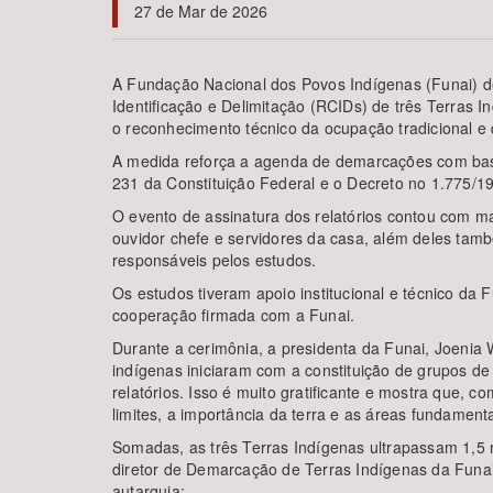
27 de Mar de 2026
A Fundação Nacional dos Povos Indígenas (Funai) de
Identificação e Delimitação (RCIDs) de três Terras 
Área de Levantamento
o reconhecimento técnico da ocupação tradicional e 
A medida reforça a agenda de demarcações com base 
231 da Constituição Federal e o Decreto no 1.775/1
O evento de assinatura dos relatórios contou com ma
ouvidor chefe e servidores da casa, além deles tam
responsáveis pelos estudos.
Os estudos tiveram apoio institucional e técnico da
cooperação firmada com a Funai.
Durante a cerimônia, a presidenta da Funai, Joenia 
indígenas iniciaram com a constituição de grupos d
relatórios. Isso é muito gratificante e mostra que, 
limites, a importância da terra e as áreas fundamen
Somadas, as três Terras Indígenas ultrapassam 1,5 mi
diretor de Demarcação de Terras Indígenas da Funai,
autarquia: