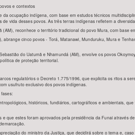
 povos e contextos
e da ocupação indígena, com base em estudos técnicos multidiscipli
e vida desses povos. As três terras indígenas refletem a diversidade
(AM), reconhece o território tradicional do povo Mura, com base em 
), abrange cinco povos - Torá, Matanawi, Munduruku, Mura e Tenhar
São Sebastião do Uatumã e Nhamundá (AM), envolve os povos Okoym
lítica de proteção territorial.
s regulatórios o Decreto 1.775/1996, que explicita os ritos a ser
om usufruto exclusivo dos povos indígenas.
 fases:
tropológicos, históricos, fundiários, cartográficos e ambientais, qu
s e que estes foram aprovados pela presidência da Funai através de
e demarcação.
reciação do ministro da Justiça, que decidirá sobre o tema e, caso 