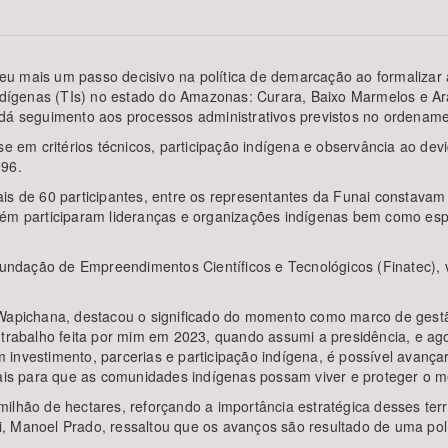
u mais um passo decisivo na política de demarcação ao formalizar a
Indígenas (TIs) no estado do Amazonas: Curara, Baixo Marmelos e Ara
Área Protegida
dá seguimento aos processos administrativos previstos no ordenament
em critérios técnicos, participação indígena e observância ao dev
996.
is de 60 participantes, entre os representantes da Funai constavam a
bém participaram lideranças e organizações indígenas bem como espe
 Fundação de Empreendimentos Científicos e Tecnológicos (Finatec), 
Wapichana, destacou o significado do momento como marco de gestão 
e trabalho feita por mim em 2023, quando assumi a presidência, e 
com investimento, parcerias e participação indígena, é possível avan
tais para que as comunidades indígenas possam viver e proteger o m
lhão de hectares, reforçando a importância estratégica desses terri
 Manoel Prado, ressaltou que os avanços são resultado de uma políti