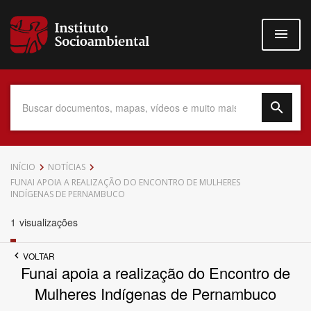
Pular
para
o
conteúdo
principal
Data do Documento
INÍCIO
NOTÍCIAS
FUNAI APOIA A REALIZAÇÃO DO ENCONTRO DE MULHERES
INDÍGENAS DE PERNAMBUCO
1
visualizações
Até
VOLTAR
Funai apoia a realização do Encontro de
Mulheres Indígenas de Pernambuco
Povo Indígena