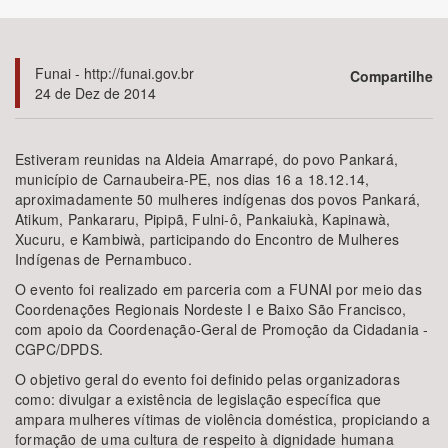
Bioma / Bacia
Funai - http://funai.gov.br
Compartilhe
24 de Dez de 2014
Tema
Subtema
Estiveram reunidas na Aldeia Amarrapé, do povo Pankará,
município de Carnaubeira-PE, nos dias 16 a 18.12.14,
aproximadamente 50 mulheres indígenas dos povos Pankará,
Área de Levantamento
Atikum, Pankararu, Pipipã, Fulni-ô, Pankaiukà, Kapinawà,
Xucuru, e Kambiwà, participando do Encontro de Mulheres
Área Protegida
Indígenas de Pernambuco.
O evento foi realizado em parceria com a FUNAI por meio das
Coordenações Regionais Nordeste I e Baixo São Francisco,
BUSCAR
com apoio da Coordenação-Geral de Promoção da Cidadania -
CGPC/DPDS.
O objetivo geral do evento foi definido pelas organizadoras
como: divulgar a existência de legislação específica que
ampara mulheres vítimas de violência doméstica, propiciando a
formação de uma cultura de respeito à dignidade humana