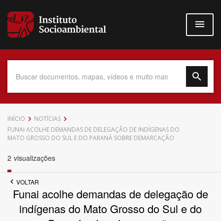
Pular
para
o
conteúdo
principal
Data do Documento
INÍCIO
NOTÍCIAS
FUNAI ACOLHE DEMANDAS DE DELEGAÇÃO DE INDÍGENAS DO
MATO GROSSO DO SUL E DO PARANÁ SOBRE DEMARCAÇÃO
2
visualizações
Até
VOLTAR
Funai acolhe demandas de delegação de
indígenas do Mato Grosso do Sul e do
Povo Indígena