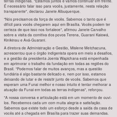
terras indígenas. "Estamos juntos e vamos continuar em frente.
É necessário falar isso para vocês, justamente, nesta relação
transparente", declarou Janete Albuquerque.
"Nós precisamos da força de vocês. Sabemos o tanto que é
difícil para vocês chegarem aqui em Brasília. Vocês podem ter
certeza de que isso nos fortalece", afirmou Janete Carvalho
sobre a visita da comitiva dos povos Terena, Guarani Kaiowá,
Kinikinau e Avá-Guarani.
A diretora de Administração e Gestão, Mislene Metchacuna,
acrescentou que o órgão indigenista opera em meio a desafios,
e a gestão da presidenta Joenia Wapichana está empenhada
em aprimorar o trabalho da fundação em todas as regiões do
Brasil. "Podemos falar de muitos avanços, mas a questão
fundiária é algo bastante delicado e, nem por isso, estamos
deixando de lutar e de resistir junto de vocês. Sabemos que
esperam uma Funai melhor e nosso intuito é tentar melhorar a
atuação da Funai em todas as terras indígenas", reforçou.
"A nossa conversa e articulação está em um momento de ouvi-
los. Recebemos cada um com muita alegria e satisfação.
Sabemos que existe todo um esforço desde a saída da casa de
vocês até a chegada em Brasília para trazer suas demandas.