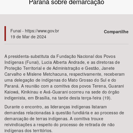
Paraná sobre demarcação
Bioma / Bacia
Tema
Funai - https://www.gov.br
Compartilhe
19 de Mar de 2024
Subtema
A presidenta-substituta da Fundação Nacional dos Povos
Área de Levantamento
Indígenas (Funai), Lucia Alberta Andrade, e as diretoras de
Proteção Territorial e de Administração e Gestão, Janete
Carvalho e Mislene Metchacuna, respectivamente, receberam
Área Protegida
uma delegação de indígenas do Mato Grosso do Sul e do
Paraná. A reunião com a comitiva dos povos Terena, Guarani
Kaiowá, Kinikinau e Avá-Guarani ocorreu na sede do órgão
BUSCAR
indigenista, em Brasília, na tarde desta terça-feira (19).
Durante o encontro, as lideranças indígenas listaram
demandas relacionadas à questão fundiária e ao processo de
demarcação de terras indígenas. A comitiva trouxe
reivindicações a respeito do processo de retirada de não
indígenas dos territórios.