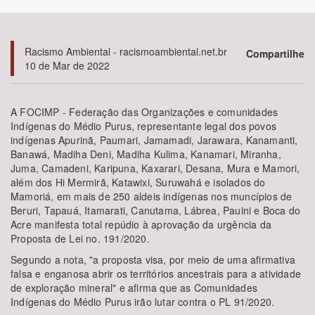
Bioma / Bacia
Racismo Ambiental - racismoambiental.net.br
Compartilhe
10 de Mar de 2022
Tema
Subtema
A FOCIMP - Federação das Organizações e comunidades
Indígenas do Médio Purus, representante legal dos povos
indígenas Apurinã, Paumari, Jamamadi, Jarawara, Kanamanti,
Área de Levantamento
Banawá, Madiha Deni, Madiha Kulima, Kanamari, Miranha,
Juma, Camadeni, Karipuna, Kaxarari, Desana, Mura e Mamori,
Área Protegida
além dos Hi Mermirã, Katawixi, Suruwahá e isolados do
Mamoriá, em mais de 250 aldeis indígenas nos muncípios de
Beruri, Tapauá, Itamarati, Canutama, Lábrea, Pauini e Boca do
Acre manifesta total repúdio à aprovação da urgência da
BUSCAR
Proposta de Lei no. 191/2020.
Segundo a nota, "a proposta visa, por meio de uma afirmativa
falsa e enganosa abrir os territórios ancestrais para a atividade
de exploração mineral" e afirma que as Comunidades
Indígenas do Médio Purus irão lutar contra o PL 91/2020.