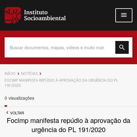
Pular
para
o
conteúdo
principal
Data do Documento
INÍCIO
NOTÍCIAS
FOCIMP MANIFESTA REPÚDIO À APROVAÇÃO DA URGÊNCIA DO PL
191/2020
0
visualizações
Até
VOLTAR
Focimp manifesta repúdio à aprovação da
urgência do PL 191/2020
Povo Indígena