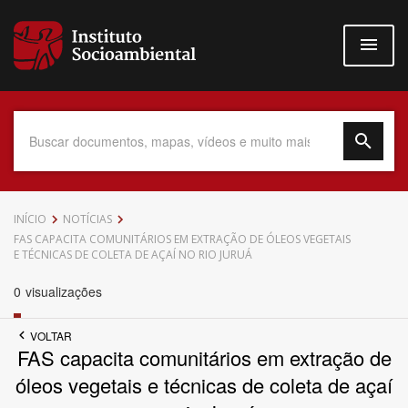
Pular
para
o
conteúdo
principal
Data do Documento
INÍCIO
NOTÍCIAS
FAS CAPACITA COMUNITÁRIOS EM EXTRAÇÃO DE ÓLEOS VEGETAIS
E TÉCNICAS DE COLETA DE AÇAÍ NO RIO JURUÁ
0
visualizações
Até
VOLTAR
FAS capacita comunitários em extração de
óleos vegetais e técnicas de coleta de açaí
Povo Indígena