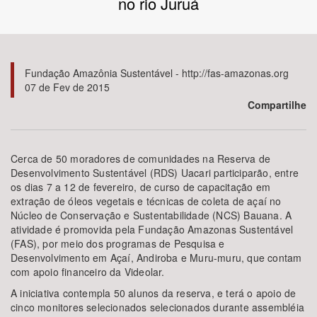
no rio Juruá
Bioma / Bacia
Tema
Fundação Amazônia Sustentável - http://fas-amazonas.org
07 de Fev de 2015
Compartilhe
Subtema
Área de Levantamento
Cerca de 50 moradores de comunidades na Reserva de
Desenvolvimento Sustentável (RDS) Uacari participarão, entre
Área Protegida
os dias 7 a 12 de fevereiro, de curso de capacitação em
extração de óleos vegetais e técnicas de coleta de açaí no
Núcleo de Conservação e Sustentabilidade (NCS) Bauana. A
atividade é promovida pela Fundação Amazonas Sustentável
BUSCAR
(FAS), por meio dos programas de Pesquisa e
Desenvolvimento em Açaí, Andiroba e Muru-muru, que contam
com apoio financeiro da Videolar.
A iniciativa contempla 50 alunos da reserva, e terá o apoio de
cinco monitores selecionados selecionados durante assembléia