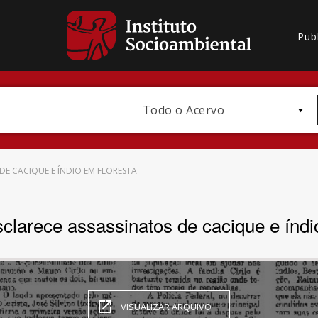
Pub
Todo o Acervo
E CACIQUE E ÍNDIO EM FLORESTA
larece assassinatos de cacique e índi
Bioma / Bacia
VISUALIZAR ARQUIVO
Subtema