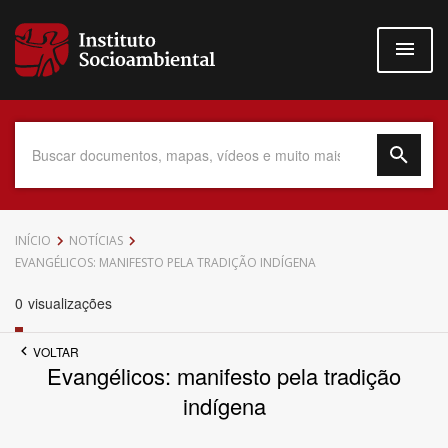
Pular
para
o
conteúdo
principal
Data do Documento
INÍCIO
NOTÍCIAS
EVANGÉLICOS: MANIFESTO PELA TRADIÇÃO INDÍGENA
0
visualizações
Até
VOLTAR
Evangélicos: manifesto pela tradição
indígena
Povo Indígena