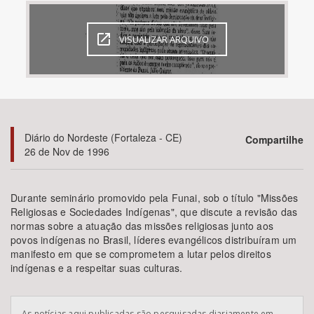
Bioma / Bacia
VISUALIZAR ARQUIVO
Tema
Subtema
Diário do Nordeste (Fortaleza - CE)
Compartilhe
Área de Levantamento
26 de Nov de 1996
Área Protegida
Durante seminário promovido pela Funai, sob o título "Missões
Religiosas e Sociedades Indígenas", que discute a revisão das
normas sobre a atuação das missões religiosas junto aos
BUSCAR
povos indígenas no Brasil, líderes evangélicos distribuíram um
manifesto em que se comprometem a lutar pelos direitos
indígenas e a respeitar suas culturas.
As notícias aqui publicadas são pesquisadas diariamente em