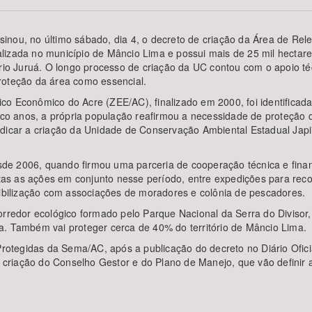
nou, no último sábado, dia 4, o decreto de criação da Área de Rele
alizada no município de Mâncio Lima e possui mais de 25 mil hecta
 rio Juruá. O longo processo de criação da UC contou com o apoio té
Área Protegida
roteção da área como essencial.
o Econômico do Acre (ZEE/AC), finalizado em 2000, foi identificada 
cinco anos, a própria população reafirmou a necessidade de proteçã
ndicar a criação da Unidade de Conservação Ambiental Estadual Jap
de 2006, quando firmou uma parceria de cooperação técnica e fina
as as ações em conjunto nesse período, entre expedições para reco
sibilização com associações de moradores e colônia de pescadores.
corredor ecológico formado pelo Parque Nacional da Serra do Diviso
a. Também vai proteger cerca de 40% do território de Mâncio Lima.
tegidas da Sema/AC, após a publicação do decreto no Diário Ofici
riação do Conselho Gestor e do Plano de Manejo, que vão definir a 