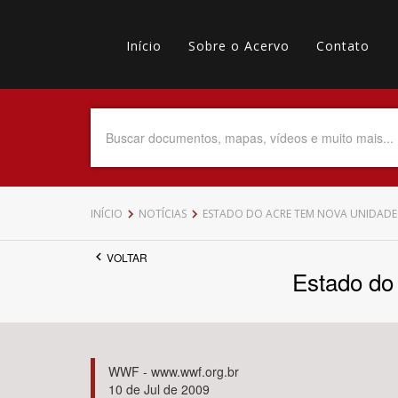
Pular
Main
para
o
Início
Sobre o Acervo
Contato
navigation
Menu
conteúdo
principal
secundário
Data do Documento
Até
INÍCIO
NOTÍCIAS
ESTADO DO ACRE TEM NOVA UNIDADE
VOLTAR
Estado do
Povo Indígena
WWF - www.wwf.org.br
10 de Jul de 2009
Tema