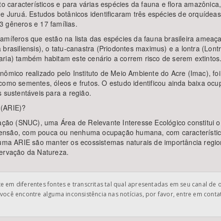
to característicos e para várias espécies da fauna e flora amazônica
m e Juruá. Estudos botânicos identificaram três espécies de orquíd
3 gêneros e 17 famílias.
mamíferos que estão na lista das espécies da fauna brasileira amea
rasiliensis), o tatu-canastra (Priodontes maximus) e a lontra (Lontra
aria) também habitam este cenário a correm risco de serem extintos
ômico realizado pelo Instituto de Meio Ambiente do Acre (Imac), foi p
 como sementes, óleos e frutos. O estudo identificou ainda baixa 
 sustentáveis para a região.
 (ARIE)?
ão (SNUC), uma Área de Relevante Interesse Ecológico constitui 
ensão, com pouca ou nenhuma ocupação humana, com características
 uma ARIE são manter os ecossistemas naturais de importância region
servação da Natureza.
 em diferentes fontes e transcritas tal qual apresentadas em seu canal de 
você encontre alguma inconsistência nas notícias, por favor, entre em cont