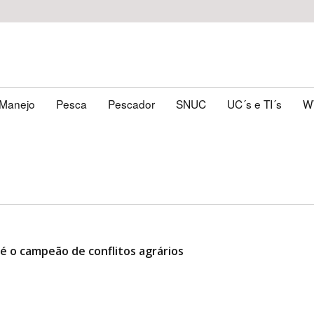
Manejo
Pesca
Pescador
SNUC
UC´s e TI´s
W
é o campeão de conflitos agrários