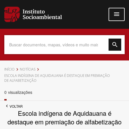
Pular
para
o
conteúdo
principal
Data do Documento
INÍCIO
NOTÍCIAS
ESCOLA INDÍGENA DE AQUIDAUANA É DESTAQUE EM PREMIAÇÃO
DE ALFABETIZAÇÃO
0
visualizações
Até
VOLTAR
Escola indígena de Aquidauana é
destaque em premiação de alfabetização
Povo Indígena