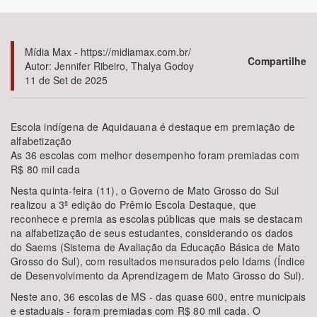
Bioma / Bacia
Mídia Max - https://midiamax.com.br/
Compartilhe
Autor: Jennifer Ribeiro, Thalya Godoy
Tema
11 de Set de 2025
Subtema
Escola indígena de Aquidauana é destaque em premiação de
alfabetização
Área de Levantamento
As 36 escolas com melhor desempenho foram premiadas com
R$ 80 mil cada
Área Protegida
Nesta quinta-feira (11), o Governo de Mato Grosso do Sul
realizou a 3ª edição do Prêmio Escola Destaque, que
reconhece e premia as escolas públicas que mais se destacam
BUSCAR
na alfabetização de seus estudantes, considerando os dados
do Saems (Sistema de Avaliação da Educação Básica de Mato
Grosso do Sul), com resultados mensurados pelo Idams (Índice
de Desenvolvimento da Aprendizagem de Mato Grosso do Sul).
Neste ano, 36 escolas de MS - das quase 600, entre municipais
e estaduais - foram premiadas com R$ 80 mil cada. O