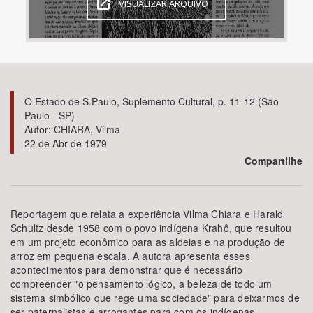
VISUALIZAR ARQUIVO
Bioma / Bacia
Tema
O Estado de S.Paulo, Suplemento Cultural, p. 11-12 (São
Subtema
Paulo - SP)
Autor: CHIARA, Vilma
Área de Levantamento
22 de Abr de 1979
Compartilhe
Área Protegida
Reportagem que relata a experiência Vilma Chiara e Harald
Schultz desde 1958 com o povo indígena Krahô, que resultou
BUSCAR
em um projeto econômico para as aldeias e na produção de
arroz em pequena escala. A autora apresenta esses
acontecimentos para demonstrar que é necessário
compreender "o pensamento lógico, a beleza de todo um
sistema simbólico que rege uma sociedade" para deixarmos de
ser paternalistas e arrogantes para com os indígenas.