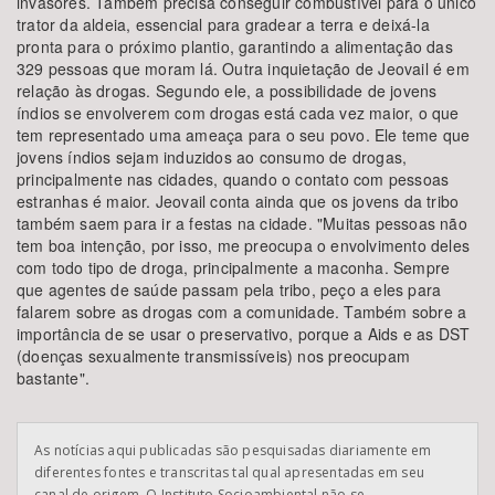
invasores. Também precisa conseguir combustível para o único
trator da aldeia, essencial para gradear a terra e deixá-la
pronta para o próximo plantio, garantindo a alimentação das
329 pessoas que moram lá. Outra inquietação de Jeovail é em
relação às drogas. Segundo ele, a possibilidade de jovens
índios se envolverem com drogas está cada vez maior, o que
tem representado uma ameaça para o seu povo. Ele teme que
jovens índios sejam induzidos ao consumo de drogas,
principalmente nas cidades, quando o contato com pessoas
estranhas é maior. Jeovail conta ainda que os jovens da tribo
também saem para ir a festas na cidade. "Muitas pessoas não
tem boa intenção, por isso, me preocupa o envolvimento deles
com todo tipo de droga, principalmente a maconha. Sempre
que agentes de saúde passam pela tribo, peço a eles para
falarem sobre as drogas com a comunidade. Também sobre a
importância de se usar o preservativo, porque a Aids e as DST
(doenças sexualmente transmissíveis) nos preocupam
bastante".
As notícias aqui publicadas são pesquisadas diariamente em
diferentes fontes e transcritas tal qual apresentadas em seu
canal de origem. O Instituto Socioambiental não se