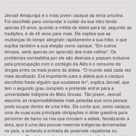
Bioma / Bacia
Jeovail Amajunipá é o mais jovem cacique da etnia umutina.
Foi escolhido para comandar e cuidar da sua tribo tendo
apenas 25 anos, quando a média de idade para tal, segundo as
Tema
tradições, é de 45 anos para mais. Ele explica que as
mudanças do tempo atingiram rapidamente a sua tribo, o que
explica também a sua eleição como cacique. "Em outros
Subtema
tempos, seria apenas um aprendiz dos mais velhos". Os
problemas combatidos por ele são diversos e passam inclusive
Área de Levantamento
pela preocupação com o contágio da Aids e o consumo de
drogas entre os mais jovens da aldeia. "O mundo está cada vez
mais atualizado. Era importante para a aldeia que o cacique
Área Protegida
escolhido fosse alguém que soubesse ler", explica Jeovail, que
tem o segundo grau completo e pretende entrar para a
universidade indígena de Mato Grosso. Tão jovem, Jeovail
BUSCAR
assumiu as responsabilidades mais pesadas que uma pessoa
pode ocupar dentro de uma tribo. Ele conta que, como cacique,
uma de suas suas principais obrigações é obter gasolina para
percorrer de barco os rios que circulam a aldeia, fiscalizando a
área, que é uma das poucas reservas indígenas demarcadas
no país, e evitando a entrada de possíveis caçadores ou