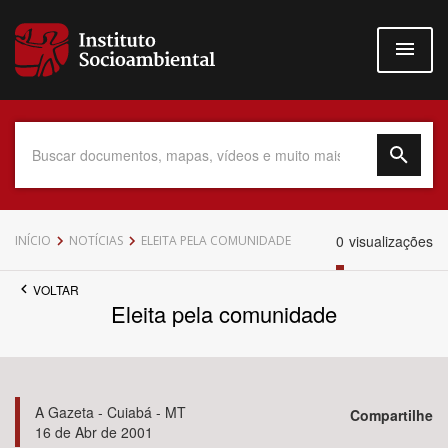
Pular
para
o
conteúdo
principal
Data do Documento
0
visualizações
INÍCIO
NOTÍCIAS
ELEITA PELA COMUNIDADE
VOLTAR
Eleita pela comunidade
Até
A Gazeta - Cuiabá - MT
Compartilhe
16 de Abr de 2001
Povo Indígena