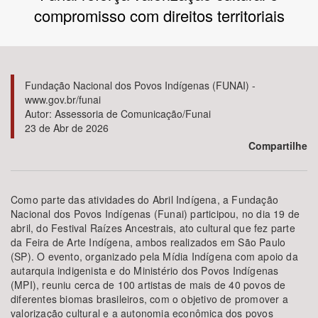
compromisso com direitos territoriais
Bioma / Bacia
Tema
Fundação Nacional dos Povos Indígenas (FUNAI) -
www.gov.br/funai
Subtema
Autor: Assessoria de Comunicação/Funai
23 de Abr de 2026
Área de Levantamento
Compartilhe
Área Protegida
Como parte das atividades do Abril Indígena, a Fundação
Nacional dos Povos Indígenas (Funai) participou, no dia 19 de
abril, do Festival Raízes Ancestrais, ato cultural que fez parte
BUSCAR
da Feira de Arte Indígena, ambos realizados em São Paulo
(SP). O evento, organizado pela Mídia Indígena com apoio da
autarquia indigenista e do Ministério dos Povos Indígenas
(MPI), reuniu cerca de 100 artistas de mais de 40 povos de
diferentes biomas brasileiros, com o objetivo de promover a
valorização cultural e a autonomia econômica dos povos