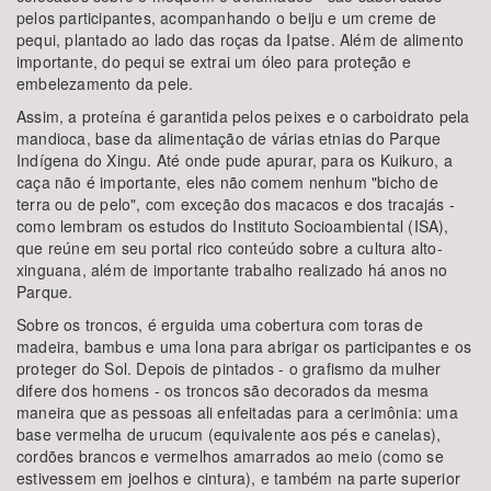
pelos participantes, acompanhando o beiju e um creme de
pequi, plantado ao lado das roças da Ipatse. Além de alimento
importante, do pequi se extrai um óleo para proteção e
embelezamento da pele.
Assim, a proteína é garantida pelos peixes e o carboidrato pela
mandioca, base da alimentação de várias etnias do Parque
Indígena do Xingu. Até onde pude apurar, para os Kuikuro, a
caça não é importante, eles não comem nenhum "bicho de
terra ou de pelo", com exceção dos macacos e dos tracajás -
como lembram os estudos do Instituto Socioambiental (ISA),
que reúne em seu portal rico conteúdo sobre a cultura alto-
xinguana, além de importante trabalho realizado há anos no
Parque.
Sobre os troncos, é erguida uma cobertura com toras de
madeira, bambus e uma lona para abrigar os participantes e os
proteger do Sol. Depois de pintados - o grafismo da mulher
difere dos homens - os troncos são decorados da mesma
maneira que as pessoas ali enfeitadas para a cerimônia: uma
base vermelha de urucum (equivalente aos pés e canelas),
cordões brancos e vermelhos amarrados ao meio (como se
estivessem em joelhos e cintura), e também na parte superior