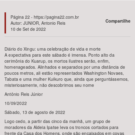
Bioma / Bacia
Página 22 - https://pagina22.com.br
Compartilhe
Autor: JUNIOR, Antonio Reis
10 de Set de 2022
Tema
Subtema
Diário do Xingu: uma celebração de vida e morte
A expectativa para este sábado é imensa. Ponto alto da
cerimônia do Kuarup, os mortos ilustres serão, enfim,
Área de Levantamento
homenageados. Alinhados e separados por uma distância de
poucos metros, ali estão representados Washington Novaes,
Área Protegida
Tabata e uma mulher Kuikuro que, ainda que perguntássemos,
misteriosamente, não descobrimos seu nome
Antônio Reis Júnior
BUSCAR
10/09/2022
Sábado, 13 de agosto de 2022
Logo cedo, a partir das cinco da manhã, um grupo de
moradores da Aldeia Ipatse leva os troncos cortados para
frente da Casa dos Homens, onde são encaixados em covas