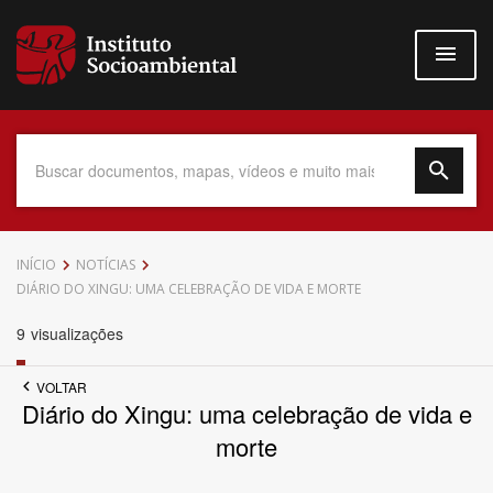
Pular
para
o
conteúdo
principal
Data do Documento
INÍCIO
NOTÍCIAS
DIÁRIO DO XINGU: UMA CELEBRAÇÃO DE VIDA E MORTE
9
visualizações
Até
VOLTAR
Diário do Xingu: uma celebração de vida e
morte
Povo Indígena