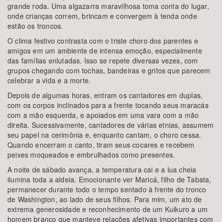
grande roda. Uma algazarra maravilhosa toma conta do lugar,
onde crianças correm, brincam e convergem à tenda onde
estão os troncos.
O clima festivo contrasta com o triste choro dos parentes e
amigos em um ambiente de intensa emoção, especialmente
das famílias enlutadas. Isso se repete diversas vezes, com
grupos chegando com tochas, bandeiras e gritos que parecem
celebrar a vida e a morte.
Depois de algumas horas, entram os cantadores em duplas,
com os corpos inclinados para a frente tocando seus maracás
com a mão esquerda, e apoiados em uma vara com a mão
direita. Sucessivamente, cantadores de várias etnias, assumem
seu papel na cerimônia e, enquanto cantam, o choro cessa.
Quando encerram o canto, tiram seus cocares e recebem
peixes moqueados e embrulhados como presentes.
A noite de sábado avança, a temperatura cai e a lua cheia
ilumina toda a aldeia. Emocionante ver Maricá, filho de Tabata,
permanecer durante todo o tempo sentado à frente do tronco
de Washington, ao lado de seus filhos. Para mim, um ato de
extrema generosidade e reconhecimento de um Kuikuro a um
homem branco que manteve relações afetivas importantes com