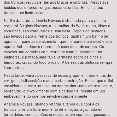
dos troncos, (equivalentes aos braços e ombros). Presos aos
tecidos dos ombros, longas penas coloridas. Em cima dos
troncos, um lindo cocar.
No fim da tarde, a família Novaes é chamada para a pintura
corporal. Virgínia Novaes, a ex-mulher de Washington, filhos e
sobrinhos, são conduzidos a uma casa. Depois de pintados,
são levados para a frente dos troncos, ganham um banho de
água com panelas de alumínio - que me parece um deleite sob
aquele Sol - e depois retornam à casa de onde saíram. Os
cabelos são cortados com "corte de cuia" e, somente nas
mulheres, é pintada uma faixa vermelha sobre os olhos e
têmporas, cruzando todo o rosto. A beleza das pinturas sempre
impressiona.
Nesta tarde, várias pessoas de nosso grupo têm momentos de
vertigem, indisposição e uma certa prostração. Penso que o Sol
escaldante, o calor intenso, os odores das tintas sobre a pele e,
sobretudo, o envolvimento com a cerimônia, resulta em um
embevecimento que nos envolve completamente.
A família Novaes, quando retorna à tenda que cobria os
troncos, vive um forte momento de emoção: agachada em
torno deles, com as mãos encostadas em sua base, passam a