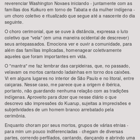
reverenciar Washington Novaes iniciando - juntamente com as
famílias dos Kuikuro em torno de Tabata e da mulher indígena -
um choro coletivo e ritualizado que segue até a nascente do dia
seguinte.
O choro cerimonial, que se ouve à distância, expressa o luto
coletivo que "vela" (em uma maneira ocidental de descrever)
seus antepassados. Emociona ver e ouvir a comunidade, para
além das famílias implicadas, homenagear coletivamente
aqueles que foram importantes em vida.
O "mantra" me faz lembrar das carpideiras, que, no passado,
velavam os mortos cantando ladainhas em torno dos caixões.
Vi em alguns lugares no interior de São Paulo e no litoral, entre
caiçaras. Nesse caso, me parece que a origem é ibérica,
portanto, não guardando nenhuma relação com as tradições
indígenas. Aproveito para dizer que nesse diário o que
descrevo são impressões do Kuarup, sujeitas a imprecisões e
subjetividades de um homem branco arrebatado pela
cerimônia.
Enquanto choram por seus mortos, grupos de várias etnias -
para mim um pouco indiferenciadas - chegam de diversas
partes, correndo perfilados, cantando, dançando e abrindo uma