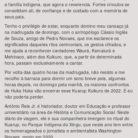
a família indígena, que agora o reverencia. Fortes vínculos se
consolidam ali, de confiança e de cuidado com a memória de
seus pais.
Tenho o privilégio de estar, enquanto domino meu cansaço já
na madrugada de domingo, com o antropólogo Cássio Inglês
de Souza, amigo de Pedro Novaes, que me esclarece os
significados daqueles ritos cerimoniais, os gestos cifrados, e
me ajuda a reconhecer cantadores Waurá, Kamaiurá e
Mehinaco, além dos Kuikuro, que, a partir de determinada
hora, passam exclusivamente a cantar.
Por volta das quatro horas da madrugada, não resisto e me
recolho à barraca para dormir um sono breve pois, algumas
horas depois, no domingo pela manhã, os maiores confrontos
de Huka Huka vão encerrar esse Kuarup Kuikuro de 2022. E eu
não poderia perder.
Antônio Reis Jr. é historiador, doutor em Educação e professor
universitário na área de História e Comunicação Social. Neste
diário de viagem, ele e sua companheira imergem no ritual do
Kuarup, no Parque Indígena do Xingu, que neste ano tem entre
os homenageados o jornalista e ambientalista Washington
Novaes, morto em 2020.