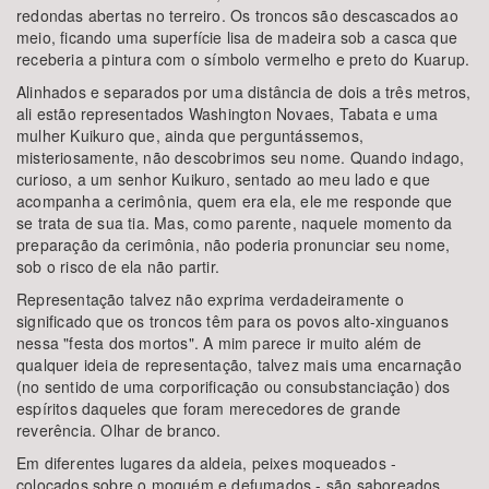
redondas abertas no terreiro. Os troncos são descascados ao
meio, ficando uma superfície lisa de madeira sob a casca que
receberia a pintura com o símbolo vermelho e preto do Kuarup.
Alinhados e separados por uma distância de dois a três metros,
ali estão representados Washington Novaes, Tabata e uma
mulher Kuikuro que, ainda que perguntássemos,
misteriosamente, não descobrimos seu nome. Quando indago,
curioso, a um senhor Kuikuro, sentado ao meu lado e que
acompanha a cerimônia, quem era ela, ele me responde que
se trata de sua tia. Mas, como parente, naquele momento da
preparação da cerimônia, não poderia pronunciar seu nome,
sob o risco de ela não partir.
Representação talvez não exprima verdadeiramente o
significado que os troncos têm para os povos alto-xinguanos
nessa "festa dos mortos". A mim parece ir muito além de
qualquer ideia de representação, talvez mais uma encarnação
(no sentido de uma corporificação ou consubstanciação) dos
espíritos daqueles que foram merecedores de grande
reverência. Olhar de branco.
Em diferentes lugares da aldeia, peixes moqueados -
colocados sobre o moquém e defumados - são saboreados