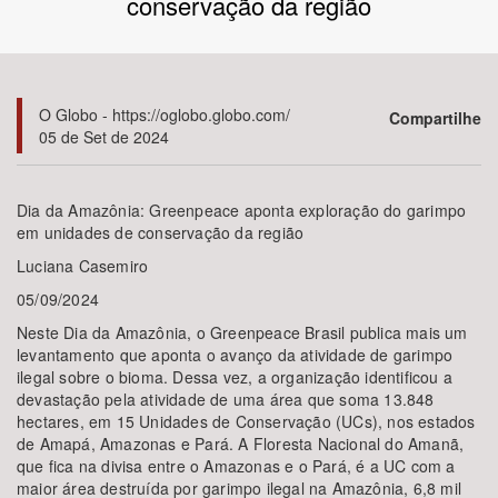
conservação da região
Bioma / Bacia
Tema
O Globo - https://oglobo.globo.com/
Compartilhe
05 de Set de 2024
Subtema
Dia da Amazônia: Greenpeace aponta exploração do garimpo
Área de Levantamento
em unidades de conservação da região
Luciana Casemiro
Área Protegida
05/09/2024
Neste Dia da Amazônia, o Greenpeace Brasil publica mais um
levantamento que aponta o avanço da atividade de garimpo
BUSCAR
ilegal sobre o bioma. Dessa vez, a organização identificou a
devastação pela atividade de uma área que soma 13.848
hectares, em 15 Unidades de Conservação (UCs), nos estados
de Amapá, Amazonas e Pará. A Floresta Nacional do Amanã,
que fica na divisa entre o Amazonas e o Pará, é a UC com a
maior área destruída por garimpo ilegal na Amazônia, 6,8 mil