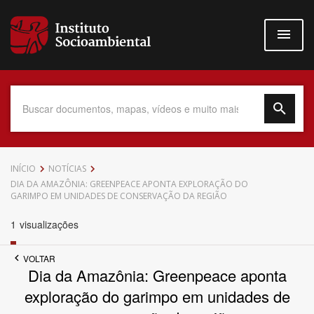
Pular
para
o
conteúdo
principal
Data do Documento
INÍCIO
NOTÍCIAS
DIA DA AMAZÔNIA: GREENPEACE APONTA EXPLORAÇÃO DO
GARIMPO EM UNIDADES DE CONSERVAÇÃO DA REGIÃO
1
visualizações
Até
VOLTAR
Dia da Amazônia: Greenpeace aponta
exploração do garimpo em unidades de
Povo Indígena