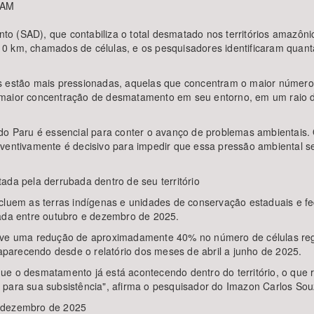
 AM
 (SAD), que contabiliza o total desmatado nos territórios amazônicos
0 km, chamados de células, e os pesquisadores identificaram quanta
s estão mais pressionadas, aquelas que concentram o maior número 
 maior concentração de desmatamento em seu entorno, em um raio d
 do Paru é essencial para conter o avanço de problemas ambientais
eventivamente é decisivo para impedir que essa pressão ambiental s
ada pela derrubada dentro de seu território
cluem as terras indígenas e unidades de conservação estaduais e fed
bada entre outubro e dezembro de 2025.
e uma redução de aproximadamente 40% no número de células regi
 aparecendo desde o relatório dos meses de abril a junho de 2025.
ue o desmatamento já está acontecendo dentro do território, o que
 para sua subsistência", afirma o pesquisador do Imazon Carlos Sou
e dezembro de 2025