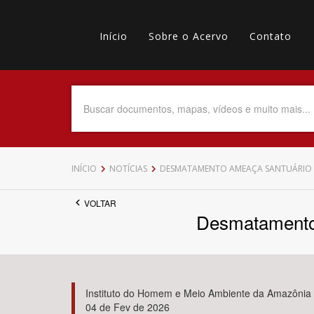
Pular
Main
para
o
Início
Sobre o Acervo
Contato
navigation
Menu
conteúdo
principal
secundário
Data do Documento
Até
INÍCIO
NOTÍCIAS
DESMATAMENTO AMEAÇA SANTUÁRIO 
VOLTAR
Desmatamento 
Povo Indígena
Instituto do Homem e Meio Ambiente da Amazônia 
04 de Fev de 2026
Tema