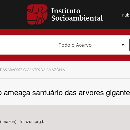
Pub
Todo o Acervo
DAS ÁRVORES GIGANTES DA AMAZÔNIA
ameaça santuário das árvores gigant
Bioma / Bacia
(Imazon) - imazon.org.br
Subtema