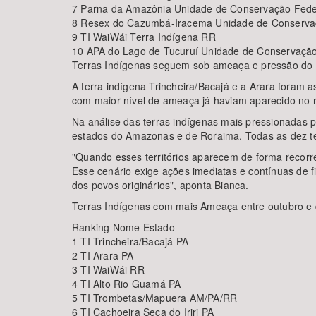
7 Parna da Amazônia Unidade de Conservação Fede
8 Resex do Cazumbá-Iracema Unidade de Conserva
9 TI WaiWái Terra Indígena RR
10 APA do Lago de Tucuruí Unidade de Conservação
Terras Indígenas seguem sob ameaça e pressão d
A terra indígena Trincheira/Bacajá e a Arara fora
com maior nível de ameaça já haviam aparecido no 
Na análise das terras indígenas mais pressionadas pe
estados do Amazonas e de Roraima. Todas as dez ter
"Quando esses territórios aparecem de forma recorre
Esse cenário exige ações imediatas e contínuas de f
dos povos originários", aponta Bianca.
Terras Indígenas com mais Ameaça entre outubro e
Ranking Nome Estado
1 TI Trincheira/Bacajá PA
2 TI Arara PA
3 TI WaiWái RR
4 TI Alto Rio Guamá PA
5 TI Trombetas/Mapuera AM/PA/RR
6 TI Cachoeira Seca do Iriri PA