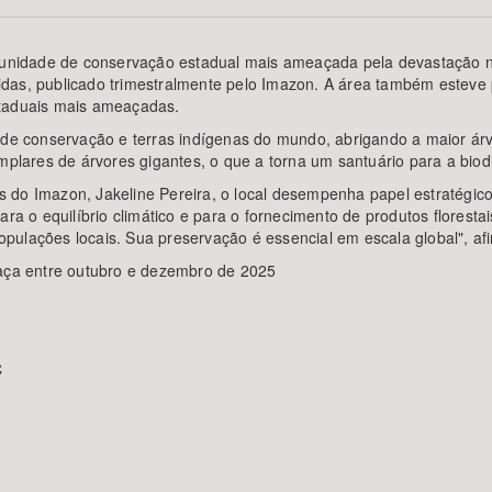
a unidade de conservação estadual mais ameaçada pela devastação 
idas, publicado trimestralmente pelo Imazon. A área também esteve
staduais mais ameaçadas.
Área Protegida
s de conservação e terras indígenas do mundo, abrigando a maior á
mplares de árvores gigantes, o que a torna um santuário para a biod
 do Imazon, Jakeline Pereira, o local desempenha papel estratégic
ara o equilíbrio climático e para o fornecimento de produtos florest
pulações locais. Sua preservação é essencial em escala global", af
ça entre outubro e dezembro de 2025
C