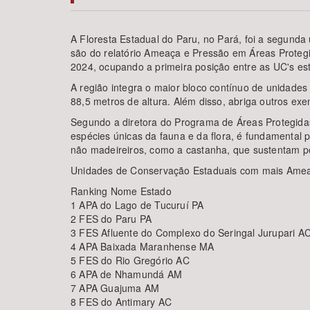
A Floresta Estadual do Paru, no Pará, foi a segund
são do relatório Ameaça e Pressão em Áreas Proteg
2024, ocupando a primeira posição entre as UC's e
Área de Levantamento
A região integra o maior bloco contínuo de unidade
88,5 metros de altura. Além disso, abriga outros exe
Segundo a diretora do Programa de Áreas Protegidas
espécies únicas da fauna e da flora, é fundamental p
não madeireiros, como a castanha, que sustentam po
Unidades de Conservação Estaduais com mais Amea
Ranking Nome Estado
1 APA do Lago de Tucuruí PA
2 FES do Paru PA
3 FES Afluente do Complexo do Seringal Jurupari A
4 APA Baixada Maranhense MA
5 FES do Rio Gregório AC
6 APA de Nhamundá AM
7 APA Guajuma AM
8 FES do Antimary AC