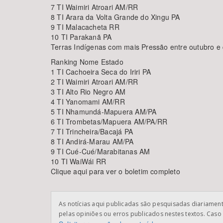
7 TI Waimiri Atroari AM/RR
8 TI Arara da Volta Grande do Xingu PA
9 TI Malacacheta RR
10 TI Parakanã PA
Terras Indígenas com mais Pressão entre outubro 
Ranking Nome Estado
1 TI Cachoeira Seca do Iriri PA
2 TI Waimiri Atroari AM/RR
3 TI Alto Rio Negro AM
4 TI Yanomami AM/RR
5 TI Nhamundá-Mapuera AM/PA
6 TI Trombetas/Mapuera AM/PA/RR
7 TI Trincheira/Bacajá PA
8 TI Andirá-Marau AM/PA
9 TI Cué-Cué/Marabitanas AM
10 TI WaiWái RR
Clique aqui para ver o boletim completo
As notícias aqui publicadas são pesquisadas diariamente
pelas opiniões ou erros publicados nestes textos. Caso 