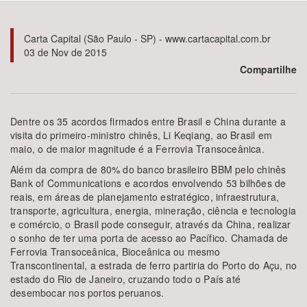
Bioma / Bacia
Carta Capital (São Paulo - SP) - www.cartacapital.com.br
03 de Nov de 2015
Tema
Compartilhe
Subtema
Dentre os 35 acordos firmados entre Brasil e China durante a
visita do primeiro-ministro chinês, Li Keqiang, ao Brasil em
Área de Levantamento
maio, o de maior magnitude é a Ferrovia Transoceânica.
Além da compra de 80% do banco brasileiro BBM pelo chinês
Área Protegida
Bank of Communications e acordos envolvendo 53 bilhões de
reais, em áreas de planejamento estratégico, infraestrutura,
transporte, agricultura, energia, mineração, ciência e tecnologia
e comércio, o Brasil pode conseguir, através da China, realizar
BUSCAR
o sonho de ter uma porta de acesso ao Pacífico. Chamada de
Ferrovia Transoceânica, Bioceânica ou mesmo
Transcontinental, a estrada de ferro partiria do Porto do Açu, no
estado do Rio de Janeiro, cruzando todo o País até
desembocar nos portos peruanos.