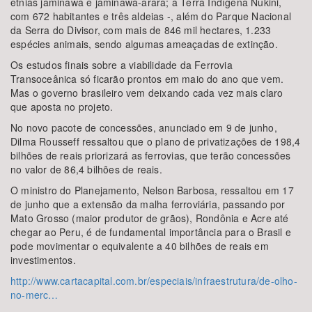
etnias jaminawá e jaminawá-arara; a Terra Indígena Nukini,
com 672 habitantes e três aldeias -, além do Parque Nacional
da Serra do Divisor, com mais de 846 mil hectares, 1.233
espécies animais, sendo algumas ameaçadas de extinção.
Os estudos finais sobre a viabilidade da Ferrovia
Transoceânica só ficarão prontos em maio do ano que vem.
Mas o governo brasileiro vem deixando cada vez mais claro
que aposta no projeto.
No novo pacote de concessões, anunciado em 9 de junho,
Dilma Rousseff ressaltou que o plano de privatizações de 198,4
bilhões de reais priorizará as ferrovias, que terão concessões
no valor de 86,4 bilhões de reais.
O ministro do Planejamento, Nelson Barbosa, ressaltou em 17
de junho que a extensão da malha ferroviária, passando por
Mato Grosso (maior produtor de grãos), Rondônia e Acre até
chegar ao Peru, é de fundamental importância para o Brasil e
pode movimentar o equivalente a 40 bilhões de reais em
investimentos.
http://www.cartacapital.com.br/especiais/infraestrutura/de-olho-
no-merc…