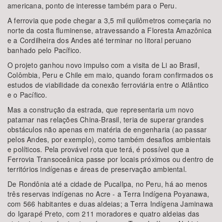
americana, ponto de interesse também para o Peru.
A ferrovia que pode chegar a 3,5 mil quilômetros começaria no
norte da costa fluminense, atravessando a Floresta Amazônica
e a Cordilheira dos Andes até terminar no litoral peruano
banhado pelo Pacífico.
O projeto ganhou novo impulso com a visita de Li ao Brasil,
Colômbia, Peru e Chile em maio, quando foram confirmados os
estudos de viabilidade da conexão ferroviária entre o Atlântico
e o Pacífico.
Mas a construção da estrada, que representaria um novo
patamar nas relações China-Brasil, teria de superar grandes
obstáculos não apenas em matéria de engenharia (ao passar
pelos Andes, por exemplo), como também desafios ambientais
e políticos. Pela provável rota que terá, é possível que a
Ferrovia Transoceânica passe por locais próximos ou dentro de
territórios indígenas e áreas de preservação ambiental.
De Rondônia até a cidade de Pucallpa, no Peru, há ao menos
três reservas indígenas no Acre - a Terra Indígena Poyanawa,
com 566 habitantes e duas aldeias; a Terra Indígena Jaminawa
do Igarapé Preto, com 211 moradores e quatro aldeias das