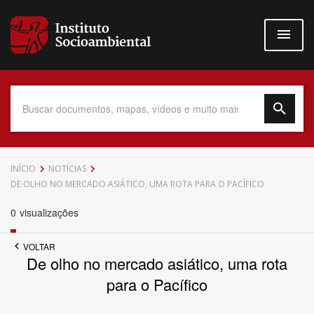
Pular
para
o
conteúdo
principal
Data do Documento
INÍCIO
NOTÍCIAS
DE OLHO NO MERCADO ASIÁTICO, UMA ROTA PARA O PACÍFICO
0
visualizações
Até
VOLTAR
De olho no mercado asiático, uma rota
para o Pacífico
Povo Indígena