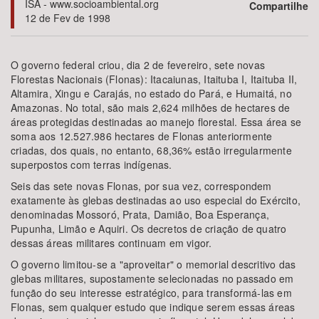
ISA - www.socioambiental.org
Compartilhe
12 de Fev de 1998
Bioma / Bacia
O governo federal criou, dia 2 de fevereiro, sete novas
Tema
Florestas Nacionais (Flonas): Itacaiunas, Itaituba I, Itaituba II,
Altamira, Xingu e Carajás, no estado do Pará, e Humaitá, no
Amazonas. No total, são mais 2,624 milhões de hectares de
Subtema
áreas protegidas destinadas ao manejo florestal. Essa área se
soma aos 12.527.986 hectares de Flonas anteriormente
Área de Levantamento
criadas, dos quais, no entanto, 68,36% estão irregularmente
superpostos com terras indígenas.
Área Protegida
Seis das sete novas Flonas, por sua vez, correspondem
exatamente às glebas destinadas ao uso especial do Exército,
denominadas Mossoró, Prata, Damião, Boa Esperança,
Pupunha, Limão e Aquiri. Os decretos de criação de quatro
BUSCAR
dessas áreas militares continuam em vigor.
O governo limitou-se a "aproveitar" o memorial descritivo das
glebas militares, supostamente selecionadas no passado em
função do seu interesse estratégico, para transformá-las em
Flonas, sem qualquer estudo que indique serem essas áreas