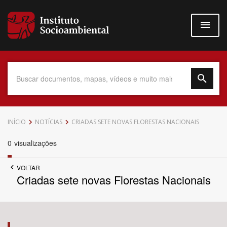
Pular
para
o
conteúdo
principal
Data do Documento
INÍCIO
NOTÍCIAS
CRIADAS SETE NOVAS FLORESTAS NACIONAIS
0
visualizações
VOLTAR
Até
Criadas sete novas Florestas Nacionais
Povo Indígena