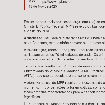
MPF - https://www.mpf.mp.br
18 de Nov de 2025
Em um debate realizado nessa terça-feira (18) no e
Área de Levantamento
Ministério Público Federal (MPF) revelou os bastid
sudeste do Pará.
A discussão, intitulada "Relato de caso: Boi Pirata
povo Parakanã, mas também desvendou uma complexa
A investigação, apresentada pelos procuradores da Re
abrigavam cerca de 70 mil cabeças de gado. Os crim
mascarar sua origem ilícita antes da venda a frigorífi
Tecnologia e resultados - Por meio de uma abordagem
Universidade de Wisconsin-Madison, o MPF rastreou
(GTAs), que são autodeclaratórias, se tornaram uma 
A ofensiva judicial do MPF resultou em dezenas de 
momento, 11 condenações já foram obtidas, somando
foram emitidas recomendações para o cancelamento de
frigoríficos.
Luta prossegue - Apesar da vitória com a desintrus