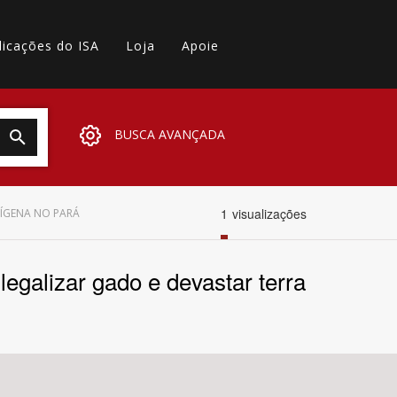
licações do ISA
Loja
Apoie
BUSCA AVANÇADA
1
visualizações
DÍGENA NO PARÁ
galizar gado e devastar terra