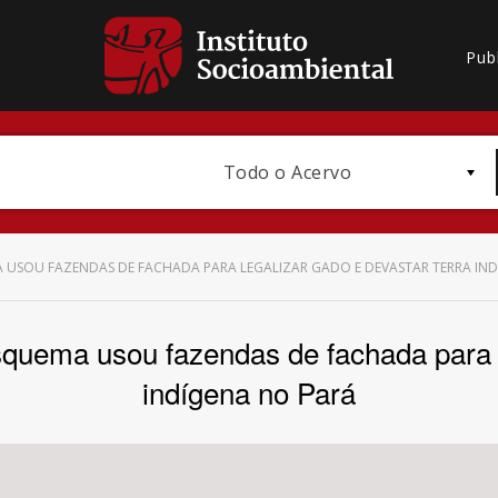
Pub
Todo o Acervo
 USOU FAZENDAS DE FACHADA PARA LEGALIZAR GADO E DEVASTAR TERRA IN
ema usou fazendas de fachada para le
Bioma / Bacia
indígena no Pará
Subtema