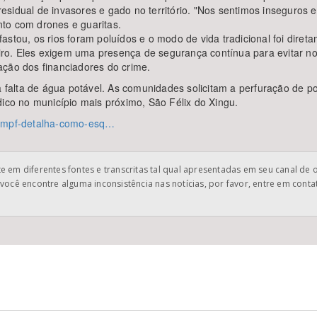
sidual de invasores e gado no território. "Nos sentimos inseguros 
to com drones e guaritas.
stou, os rios foram poluídos e o modo de vida tradicional foi diret
ro. Eles exigem uma presença de segurança contínua para evitar no
icação dos financiadores do crime.
la falta de água potável. As comunidades solicitam a perfuração de 
dico no município mais próximo, São Félix do Xingu.
0-mpf-detalha-como-esq…
 em diferentes fontes e transcritas tal qual apresentadas em seu canal de 
você encontre alguma inconsistência nas notícias, por favor, entre em cont