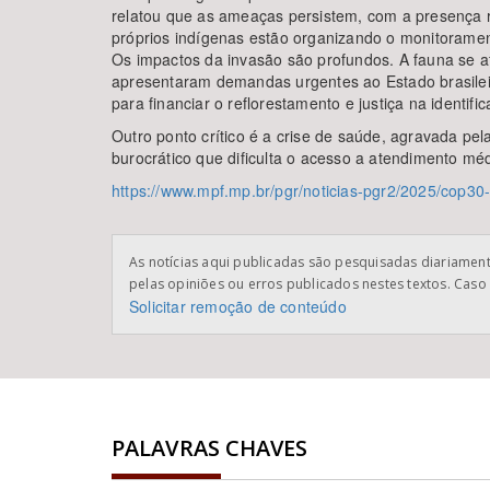
relatou que as ameaças persistem, com a presença re
próprios indígenas estão organizando o monitoramen
Os impactos da invasão são profundos. A fauna se afa
apresentaram demandas urgentes ao Estado brasilei
para financiar o reflorestamento e justiça na identif
Outro ponto crítico é a crise de saúde, agravada pe
burocrático que dificulta o acesso a atendimento mé
https://www.mpf.mp.br/pgr/noticias-pgr2/2025/cop3
As notícias aqui publicadas são pesquisadas diariamente
pelas opiniões ou erros publicados nestes textos. Caso 
Solicitar remoção de conteúdo
PALAVRAS CHAVES