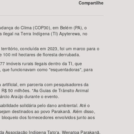
Compartilhe
 Mudança do Clima (COP30), em Belém (PA), o
 ilegal na Terra Indígena (TI) Apyterewa, no
território, concluída em 2023, foi um marco para o
00 mil hectares de floresta derrubada.
7 imóveis rurais ilegais dentro da TI, que
BUSCAR
o, que funcionavam como "esquentadoras", para
 artificial, em parceria com pesquisadores da
R$ 50 milhões. "As Guias de Trânsito Animal
árcio Araújo durante o evento.
bilidade solidária pelo dano ambiental. Até o
sejam destinados ao povo Parakanã. Além disso,
 bloqueio dos fornecedores envolvidos junto aos
e da Associação Indígena Tato'a, Wenatoa Parakanã,