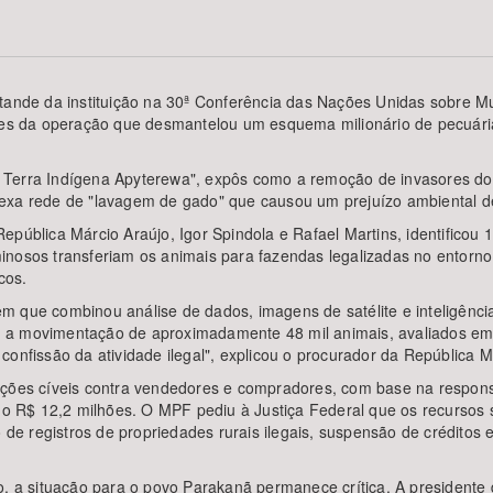
stande da instituição na 30ª Conferência das Nações Unidas sobre
Área Protegida
ores da operação que desmantelou um esquema milionário de pecuária
 na Terra Indígena Apyterewa", expôs como a remoção de invasores do 
 rede de "lavagem de gado" que causou um prejuízo ambiental de 1
pública Márcio Araújo, Igor Spindola e Rafael Martins, identificou 17
inosos transferiam os animais para fazendas legalizadas no entorn
cos.
 que combinou análise de dados, imagens de satélite e inteligência
 a movimentação de aproximadamente 48 mil animais, avaliados em 
confissão da atividade ilegal", explicou o procurador da República M
ações cíveis contra vendedores e compradores, com base na responsa
 R$ 12,2 milhões. O MPF pediu à Justiça Federal que os recursos 
 registros de propriedades rurais ilegais, suspensão de créditos e
ão, a situação para o povo Parakanã permanece crítica. A president