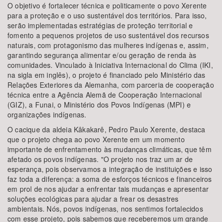
O objetivo é fortalecer técnica e politicamente o povo Xerente
para a proteção e o uso sustentável dos territórios. Para isso,
serão implementadas estratégias de proteção territorial e
fomento a pequenos projetos de uso sustentável dos recursos
naturais, com protagonismo das mulheres indígenas e, assim,
garantindo segurança alimentar e/ou geração de renda às
comunidades. Vinculado à Iniciativa Internacional do Clima (IKI,
na sigla em inglês), o projeto é financiado pelo Ministério das
Relações Exteriores da Alemanha, com parceria de cooperação
técnica entre a Agência Alemã de Cooperação Internacional
(GIZ), a Funai, o Ministério dos Povos Indígenas (MPI) e
organizações indígenas.
O cacique da aldeia Kâkakarê, Pedro Paulo Xerente, destaca
que o projeto chega ao povo Xerente em um momento
importante de enfrentamento às mudanças climáticas, que têm
afetado os povos indígenas. "O projeto nos traz um ar de
esperança, pois observamos a integração de instituições e isso
faz toda a diferença: a soma de esforços técnicos e financeiros
em prol de nos ajudar a enfrentar tais mudanças e apresentar
soluções ecológicas para ajudar a frear os desastres
ambientais. Nós, povos indígenas, nos sentimos fortalecidos
com esse projeto, pois sabemos que receberemos um grande