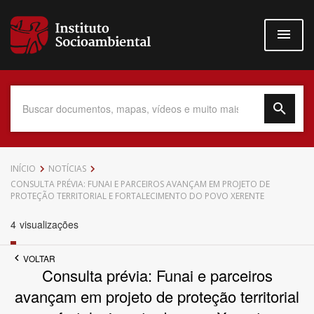
Pular
para
o
conteúdo
principal
Data do Documento
INÍCIO
NOTÍCIAS
CONSULTA PRÉVIA: FUNAI E PARCEIROS AVANÇAM EM PROJETO DE
PROTEÇÃO TERRITORIAL E FORTALECIMENTO DO POVO XERENTE
4
visualizações
Até
VOLTAR
Consulta prévia: Funai e parceiros
avançam em projeto de proteção territorial
Povo Indígena