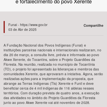
e fortalecimento do povo Xerente
Bioma / Bacia
Tema
Funai - https://www.gov.br
Compartilhe
03 de Abr de 2025
Subtema
A Fundação Nacional dos Povos Indígenas (Funai) e
Área de Levantamento
instituições parceiras nacionais e internacionais realizaram, no
dia 20 de março, a consulta livre, prévia e informada ao povo
Akwe Xerente, do Tocantins, sobre o Projeto Guardiões da
Área Protegida
Floresta. Na reunião, realizada no município de Tocantínia
(TO), o projeto foi apresentado às lideranças e membros das
comunidades Xerente, que aprovaram a iniciativa. Agora, serão
BUSCAR
realizadas ações para a implementação da proposta, que
abrange as Terras Indígenas (TIs) Xerente e Funil e deve
beneficiar cerca de 4 mil indígenas de 116 aldeias nesses
territórios. Com duração prevista de quatro anos, a execução
das atividades no âmbito do Projeto Guardiões da Floresta
junto ao povo Akwe Xerente vai até novembro de 2028.