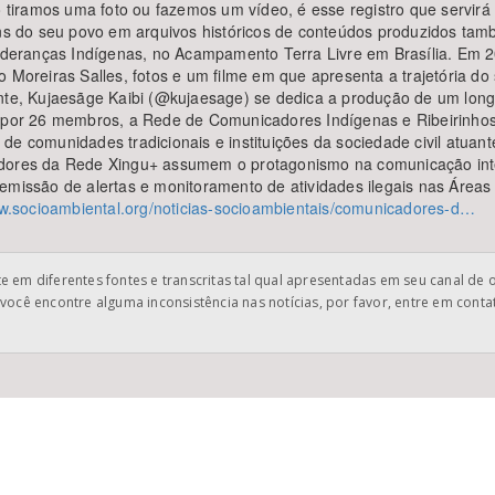
o tiramos uma foto ou fazemos um vídeo, é esse registro que servirá 
 do seu povo em arquivos históricos de conteúdos produzidos tam
Lideranças Indígenas, no Acampamento Terra Livre em Brasília. Em 2
 Moreiras Salles, fotos e um filme em que apresenta a trajetória do 
ente, Kujaesãge Kaibi (@kujaesage) se dedica a produção de um long
or 26 membros, a Rede de Comunicadores Indígenas e Ribeirinhos 
de comunidades tradicionais e instituições da sociedade civil atuan
dores da Rede Xingu+ assumem o protagonismo na comunicação intern
emissão de alertas e monitoramento de atividades ilegais nas Áreas
ww.socioambiental.org/noticias-socioambientais/comunicadores-d…
 em diferentes fontes e transcritas tal qual apresentadas em seu canal de 
você encontre alguma inconsistência nas notícias, por favor, entre em cont