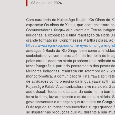
03 de Jun de 2024
Com curadoria de Kujaesãge Kaiabi, 'Os Olhos do Xin
exposição Os olhos do Xingu, que acontece entre os 
Área de Levantamento
Comunicadores Xingu+ que vivem em Terras Indígena
indígenas, a exposição é uma realização da Rede Xin
grande formato na Kronprinsesse Märthas plass, ao l
https://www.regnskog.no/no/the-eyes-of-xingu-englis
ameaças à Bacia do Rio Xingu, bem como a felicidad
sociedade envolvente para além da fronteira do imagi
pelos comunicadores ainda propõem uma reflexão so
fazer fotografia a partir do pensamento dos povos d
Mulheres Indígenas, realizada em setembro de 2023, 
monocromática, a comunicadora Tina Yawalapiti retra
de atividades como o ensino da língua yawalapiti - 
Kujaesãge Kaiabi A comunicadora vive na aldeia Gua
audiovisual. Todos os dias acorda cedo, toma banho
torra farinha, faz artesanato e cuida de sua aldeia.
governamentais e ameaças que tramitam no Congresso
O desejo de se tornar comunicadora surgiu quando fo
se inspirar nas produções que viu durante a sua atu