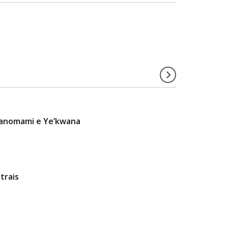
 Yanomami e Ye’kwana
trais