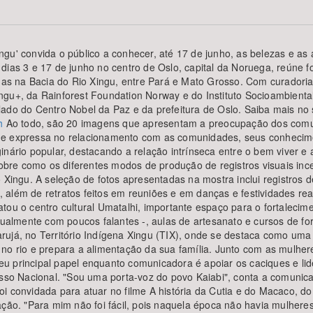
gu' convida o público a conhecer, até 17 de junho, as belezas e as
dias 3 e 17 de junho no centro de Oslo, capital da Noruega, reúne 
Área Protegida
s na Bacia do Rio Xingu, entre Pará e Mato Grosso. Com curadori
gu+, da Rainforest Foundation Norway e do Instituto Socioambiental
ado do Centro Nobel da Paz e da prefeitura de Oslo. Saiba mais no s
h
Ao todo, são 20 imagens que apresentam a preocupação dos comun
e expressa no relacionamento com as comunidades, seus conhecimen
nário popular, destacando a relação intrínseca entre o bem viver e 
bre como os diferentes modos de produção de registros visuais in
o Xingu. A seleção de fotos apresentadas na mostra inclui registros 
além de retratos feitos em reuniões e em danças e festividades real
tou o centro cultural Umatalhi, importante espaço para o fortalecim
atualmente com poucos falantes -, aulas de artesanato e cursos de 
rujá, no Território Indígena Xingu (TIX), onde se destaca como uma
 no rio e prepara a alimentação da sua família. Junto com as mulh
 Seu principal papel enquanto comunicadora é apoiar os caciques e l
 Nacional. "Sou uma porta-voz do povo Kaiabi", conta a comunicado
i convidada para atuar no filme A história da Cutia e do Macaco, do 
ação. "Para mim não foi fácil, pois naquela época não havia mulhere