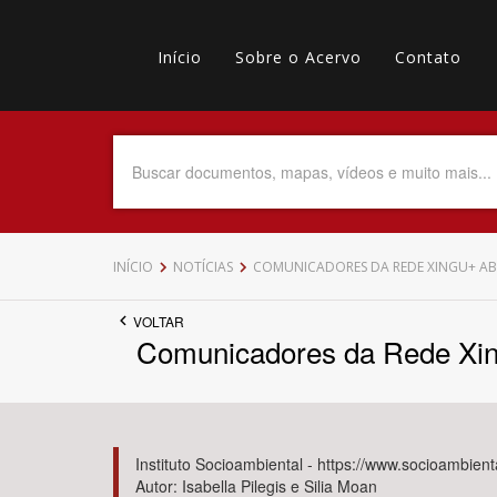
Pular
Main
para
o
Início
Sobre o Acervo
Contato
navigation
Menu
conteúdo
principal
secundário
Data do Documento
Até
INÍCIO
NOTÍCIAS
COMUNICADORES DA REDE XINGU+ AB
VOLTAR
Comunicadores da Rede Xing
Povo Indígena
Instituto Socioambiental - https://www.socioambient
Autor: Isabella Pilegis e Silia Moan
Tema