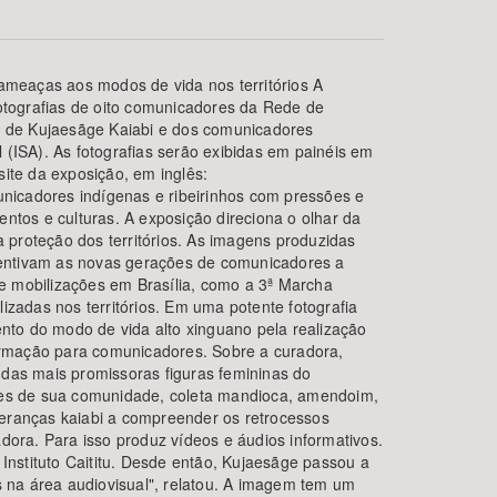
 ameaças aos modos de vida nos territórios A
fotografias de oito comunicadores da Rede de
a de Kujaesãge Kaiabi e dos comunicadores
 (ISA). As fotografias serão exibidas em painéis em
ite da exposição, em inglês:
icadores indígenas e ribeirinhos com pressões e
tos e culturas. A exposição direciona o olhar da
a proteção dos territórios. As imagens produzidas
BUSCAR
centivam as novas gerações de comunicadores a
de mobilizações em Brasília, como a 3ª Marcha
izadas nos territórios. Em uma potente fotografia
ento do modo de vida alto xinguano pela realização
formação para comunicadores. Sobre a curadora,
 das mais promissoras figuras femininas do
eres de sua comunidade, coleta mandioca, amendoim,
ideranças kaiabi a compreender os retrocessos
ra. Para isso produz vídeos e áudios informativos.
Instituto Caititu. Desde então, Kujaesãge passou a
s na área audiovisual", relatou. A imagem tem um