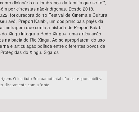
como dicionário ou lembrança da família que se foi",
bém por cineastas não-indígenas. Desde 2018,
022, foi curadora do 1o Festival de Cinema e Cultura
seu avô, Prepori Kaiabi, um dos principais pajés da
a-metragem que conta a história de Prepori Kaiabi.
do Xingu integra a Rede Xingu+, uma articulação
tes na bacia do Rio Xingu. Ao se apropriarem do uso
a e articulação política entre diferentes povos da
 Protegidas do Xingu. Siga os
origem. O Instituto Socioambiental não se responsabiliza
ato diretamente com a fonte.