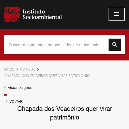
Pular
para
o
conteúdo
principal
Data do Documento
INÍCIO
NOTÍCIAS
CHAPADA DOS VEADEIROS QUER VIRAR PATRIMÔNIO
0
visualizações
Até
VOLTAR
Chapada dos Veadeiros quer virar
patrimônio
Povo Indígena