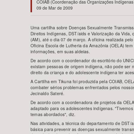
COIAB (Coordenação das Organizações Indígenas d
09 de Mar de 2009
Uma cartilha sobre Doenças Sexualmente Transmissív
Área de Levantamento
Direitos Indígenas, DST/aids e Valorização da Vid
(AM), até o dia 07 de março. A oficina realizada 
Oficina Escola de Lutheria da Amazônia (OELA) tem 
informações, em suas aldeias.
De acordo com o coordenador do escritório do UNIC
existam pessoas de origem indígena, não pode ser neg
direito da criança e do adolescente indígena ter ace
A Cartilha em Tikuna foi produzida pela COIAB, OE
combater sérios problemas enfrentados pelos nossos
Jecinaldo Sateré.
De acordo com a coordenadora de projetos da OELA, C
adaptado para os adolescentes indígenas. "Tivemos
temas abordados", diz.
Nas atividades, a técnica do departamento de DST/a
básica para prevenir as doenças sexualmente transmi