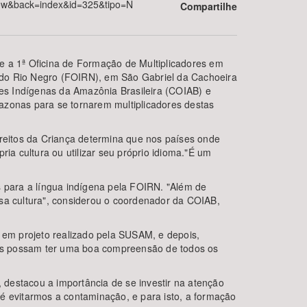
show&back=index&id=325&tipo=N
Compartilhe
e a 1ª Oficina de Formação de Multiplicadores em
 do Rio Negro (FOIRN), em São Gabriel da Cachoeira
es Indígenas da Amazônia Brasileira (COIAB) e
azonas para se tornarem multiplicadores destas
reitos da Criança determina que nos países onde
BUSCAR
ia cultura ou utilizar seu próprio idioma."É um
 para a língua indígena pela FOIRN. "Além de
ssa cultura", considerou o coordenador da COIAB,
s em projeto realizado pela SUSAM, e depois,
tes possam ter uma boa compreensão de todos os
destacou a importância de se investir na atenção
é evitarmos a contaminação, e para isto, a formação