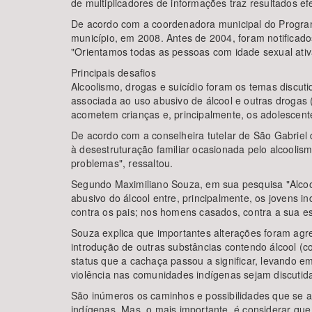
de multiplicadores de informações traz resultados efe
De acordo com a coordenadora municipal do Program
município, em 2008. Antes de 2004, foram notificad
"Orientamos todas as pessoas com idade sexual ativa
Principais desafios
Alcoolismo, drogas e suicídio foram os temas discut
associada ao uso abusivo de álcool e outras drogas 
acometem crianças e, principalmente, os adolescente
De acordo com a conselheira tutelar de São Gabriel 
à desestruturação familiar ocasionada pelo alcoolis
problemas", ressaltou.
Segundo Maximiliano Souza, em sua pesquisa "Alcool
abusivo do álcool entre, principalmente, os jovens i
contra os pais; nos homens casados, contra a sua es
Souza explica que importantes alterações foram agr
introdução de outras substâncias contendo álcool 
status que a cachaça passou a significar, levando e
violência nas comunidades indígenas sejam discutida
São inúmeros os caminhos e possibilidades que se a
indígenas. Mas, o mais importante, é considerar que