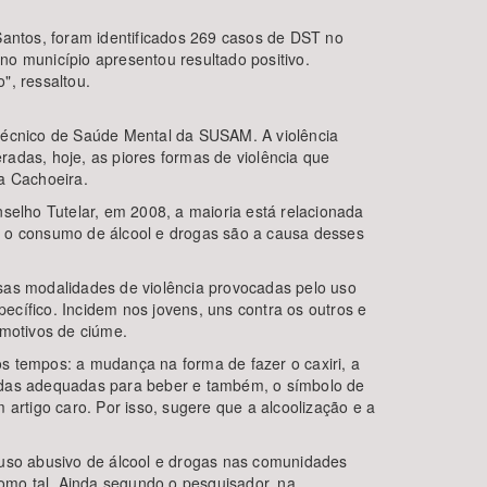
antos, foram identificados 269 casos de DST no
o município apresentou resultado positivo.
", ressaltou.
r técnico de Saúde Mental da SUSAM. A violência
adas, hoje, as piores formas de violência que
a Cachoeira.
selho Tutelar, em 2008, a maioria está relacionada
, e o consumo de álcool e drogas são a causa desses
sas modalidades de violência provocadas pelo uso
pecífico. Incidem nos jovens, uns contra os outros e
 motivos de ciúme.
s tempos: a mudança na forma de fazer o caxiri, a
radas adequadas para beber e também, o símbolo de
artigo caro. Por isso, sugere que a alcoolização e a
 uso abusivo de álcool e drogas nas comunidades
como tal. Ainda segundo o pesquisador, na