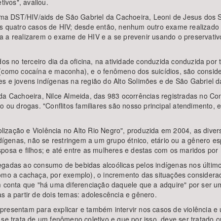
tivos", avaliou.
a DST/HIV/aids de São Gabriel da Cachoeira, Leoni de Jesus dos S
os quatro casos de HIV; desde então, nenhum outro exame realizado n
 a realizarem o exame de HIV e a se prevenir usando o preservativo
idos no terceiro dia da oficina, na atividade conduzida conduzida po
(como cocaína e maconha), e o fenômeno dos suicídios, são consider
s e jovens indígenas na região do Alto Solimões e de São Gabriel d
da Cachoeira, Nilce Almeida, das 983 ocorrências registradas no Con
mo ou drogas. "Conflitos familiares são nosso principal atendimento
ização e Violência no Alto Rio Negro", produzida em 2004, as diver
ndígenas, não se restringem a um grupo étnico, etário ou a gênero es
posa e filhos; e até entre as mulheres e destas com os maridos por
egadas ao consumo de bebidas alcoólicas pelos indígenas nos último
(como a cachaça, por exemplo), o incremento das situações conside
m conta que "há uma diferenciação daquele que a adquire" por ser um 
s a partir de dois temas: adolescência e gênero.
presentam para explicar e também intervir nos casos de violência e
 se trata de um fenômeno coletivo e que por isso, deve ser tratado 