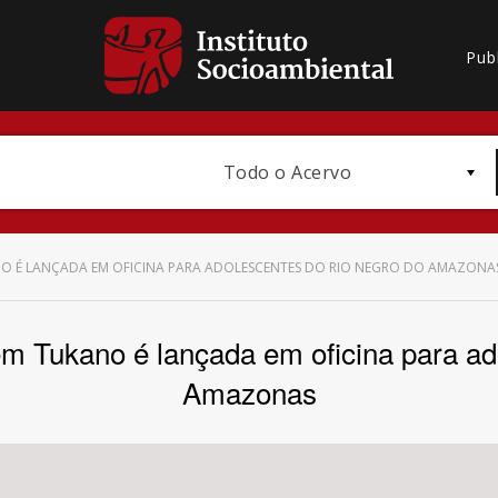
Pub
Todo o Acervo
ANO É LANÇADA EM OFICINA PARA ADOLESCENTES DO RIO NEGRO DO AMAZONA
em Tukano é lançada em oficina para a
Bioma / Bacia
Amazonas
Subtema