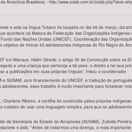
a Amazônia Brasileira) - http://www.coiab.com.br/coiab.php?dest=
eis e aids na língua Tukano foi lançada no dia 06 de março, durant
Área Protegida
a, que acontece na Maloca da Federação das Organizações Indígenas
pelo Fundo das Nações Unidas (UNICEF), Coordenação das Organizaçõ
o objetivo de treinar 45 adolescentes indígenas do Rio Negro do Am
EF em Manaus, Halim Girade, o artigo 30 da Convenção sobre os Di
ado a uma criança que pertença a tal povo, o direito a ter sua própr
sso a publicações em suas próprias línguas", frisou o coordenador.
LA e SUSAM, com financiamento do UNICEF, e tradução do português
 adolescentes, esse trabalho é muito importante para fortalecer no
harlene Ribeiro, a cartilha foi construída pelos próprios indígena
 o cuidado de usar uma linguagem simples, para que os adolescen
ids da Secretaria do Estado do Amazonas (SUSAM), Zuleide Pereira, 
ssíveis e aids. "Antes de tratarmos uma doença, o mais importante 