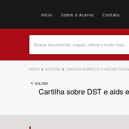
Pular
Main
para
o
Início
Sobre o Acervo
Contato
navigation
Menu
conteúdo
principal
secundário
Data do Documento
Até
INÍCIO
NOTÍCIAS
CARTILHA SOBRE DST E AIDS EM TUK
VOLTAR
Cartilha sobre DST e aids 
Povo Indígena
Tema