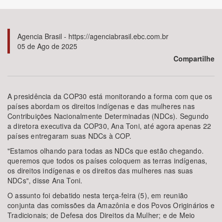
Bioma / Bacia
Agencia Brasil - https://agenciabrasil.ebc.com.br
05 de Ago de 2025
Tema
Compartilhe
Subtema
A presidência da COP30 está monitorando a forma com que os
Área de Levantamento
países abordam os direitos indígenas e das mulheres nas
Contribuições Nacionalmente Determinadas (NDCs). Segundo
a diretora executiva da COP30, Ana Toni, até agora apenas 22
Área Protegida
países entregaram suas NDCs à COP.
"Estamos olhando para todas as NDCs que estão chegando.
queremos que todos os países coloquem as terras indígenas,
BUSCAR
os direitos indígenas e os direitos das mulheres nas suas
NDCs", disse Ana Toni.
O assunto foi debatido nesta terça-feira (5), em reunião
conjunta das comissões da Amazônia e dos Povos Originários e
Tradicionais; de Defesa dos Direitos da Mulher; e de Meio