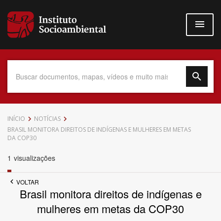
Pular
para
o
conteúdo
principal
Data do Documento
INÍCIO
NOTÍCIAS
BRASIL MONITORA DIREITOS DE INDÍGENAS E MULHERES EM METAS
DA COP30
1
visualizações
Até
VOLTAR
Brasil monitora direitos de indígenas e
mulheres em metas da COP30
Povo Indígena