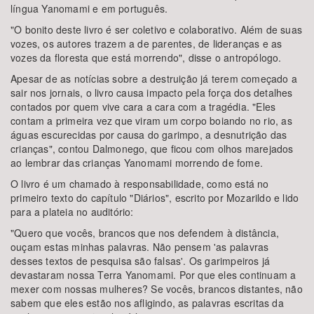
língua Yanomami e em português.
"O bonito deste livro é ser coletivo e colaborativo. Além de suas
vozes, os autores trazem a de parentes, de lideranças e as
vozes da floresta que está morrendo", disse o antropólogo.
Apesar de as notícias sobre a destruição já terem começado a
sair nos jornais, o livro causa impacto pela força dos detalhes
contados por quem vive cara a cara com a tragédia. "Eles
contam a primeira vez que viram um corpo boiando no rio, as
águas escurecidas por causa do garimpo, a desnutrição das
crianças", contou Dalmonego, que ficou com olhos marejados
ao lembrar das crianças Yanomami morrendo de fome.
O livro é um chamado à responsabilidade, como está no
primeiro texto do capítulo "Diários", escrito por Mozarildo e lido
para a plateia no auditório:
"Quero que vocês, brancos que nos defendem à distância,
ouçam estas minhas palavras. Não pensem 'as palavras
desses textos de pesquisa são falsas'. Os garimpeiros já
devastaram nossa Terra Yanomami. Por que eles continuam a
mexer com nossas mulheres? Se vocês, brancos distantes, não
sabem que eles estão nos afligindo, as palavras escritas da