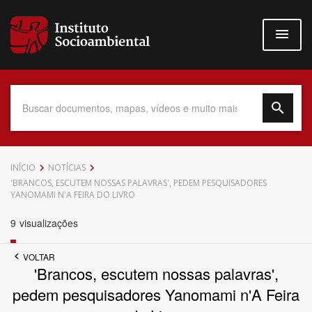
Pular
para
o
conteúdo
principal
Data do Documento
INÍCIO
NOTÍCIAS
'BRANCOS, ESCUTEM NOSSAS PALAVRAS', PEDEM PESQUISADORES
YANOMAMI N'A FEIRA DO LIVRO
9
visualizações
Até
VOLTAR
'Brancos, escutem nossas palavras',
pedem pesquisadores Yanomami n'A Feira
Povo Indígena