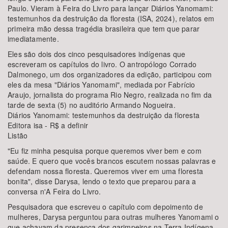
Paulo. Vieram à Feira do Livro para lançar Diários Yanomami:
testemunhos da destruição da floresta (ISA, 2024), relatos em
primeira mão dessa tragédia brasileira que tem que parar
imediatamente.
Eles são dois dos cinco pesquisadores indígenas que
escreveram os capítulos do livro. O antropólogo Corrado
Dalmonego, um dos organizadores da edição, participou com
eles da mesa "Diários Yanomami", mediada por Fabrício
Araujo, jornalista do programa Rio Negro, realizada no fim da
tarde de sexta (5) no auditório Armando Nogueira.
Diários Yanomami: testemunhos da destruição da floresta
Editora isa - R$ a definir
Listão
"Eu fiz minha pesquisa porque queremos viver bem e com
saúde. E quero que vocês brancos escutem nossas palavras e
defendam nossa floresta. Queremos viver em uma floresta
bonita", disse Darysa, lendo o texto que preparou para a
conversa n'A Feira do Livro.
Pesquisadora que escreveu o capítulo com depoimento de
mulheres, Darysa perguntou para outras mulheres Yanomami o
que achavam da presença dos garimpeiros na Terra Indígena.