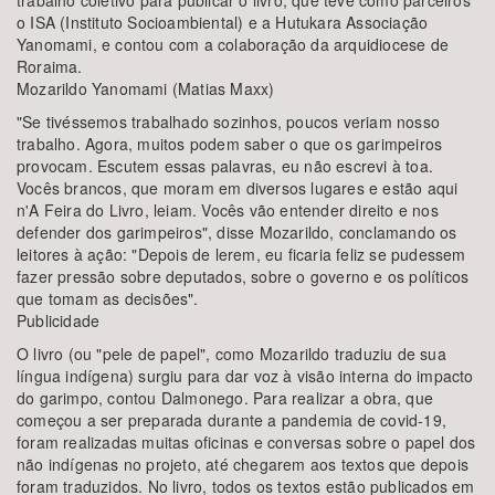
trabalho coletivo para publicar o livro, que teve como parceiros
o ISA (Instituto Socioambiental) e a Hutukara Associação
Yanomami, e contou com a colaboração da arquidiocese de
Roraima.
Mozarildo Yanomami (Matias Maxx)
"Se tivéssemos trabalhado sozinhos, poucos veriam nosso
trabalho. Agora, muitos podem saber o que os garimpeiros
provocam. Escutem essas palavras, eu não escrevi à toa.
Vocês brancos, que moram em diversos lugares e estão aqui
n'A Feira do Livro, leiam. Vocês vão entender direito e nos
defender dos garimpeiros", disse Mozarildo, conclamando os
leitores à ação: "Depois de lerem, eu ficaria feliz se pudessem
fazer pressão sobre deputados, sobre o governo e os políticos
que tomam as decisões".
Publicidade
O livro (ou "pele de papel", como Mozarildo traduziu de sua
língua indígena) surgiu para dar voz à visão interna do impacto
do garimpo, contou Dalmonego. Para realizar a obra, que
começou a ser preparada durante a pandemia de covid-19,
foram realizadas muitas oficinas e conversas sobre o papel dos
não indígenas no projeto, até chegarem aos textos que depois
foram traduzidos. No livro, todos os textos estão publicados em