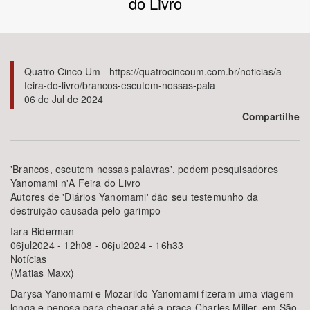
do Livro
Bioma / Bacia
Tema
Quatro Cinco Um - https://quatrocincoum.com.br/noticias/a-
feira-do-livro/brancos-escutem-nossas-pala
06 de Jul de 2024
Subtema
Compartilhe
Área de Levantamento
'Brancos, escutem nossas palavras', pedem pesquisadores
Área Protegida
Yanomami n'A Feira do Livro
Autores de 'Diários Yanomami' dão seu testemunho da
destruição causada pelo garimpo
BUSCAR
Iara Biderman
06jul2024 - 12h08 - 06jul2024 - 16h33
Notícias
(Matias Maxx)
Darysa Yanomami e Mozarildo Yanomami fizeram uma viagem
longa e penosa para chegar até a praça Charles Miller, em São