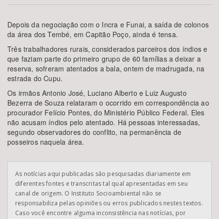
Bioma / Bacia
Depois da negociação com o Incra e Funai, a saída de colonos
da área dos Tembé, em Capitão Poço, ainda é tensa.
Tema
Três trabalhadores rurais, considerados parceiros dos índios e
que faziam parte do primeiro grupo de 60 famílias a deixar a
reserva, sofreram atentados a bala, ontem de madrugada, na
Subtema
estrada do Cupu.
Os irmãos Antonio José, Luciano Alberto e Luiz Augusto
Área de Levantamento
Bezerra de Souza relataram o ocorrido em correspondência ao
procurador Felício Pontes, do Ministério Público Federal. Eles
não acusam índios pelo atentado. Há pessoas interessadas,
Área Protegida
segundo observadores do conflito, na permanência de
posseiros naquela área.
BUSCAR
As notícias aqui publicadas são pesquisadas diariamente em
diferentes fontes e transcritas tal qual apresentadas em seu
canal de origem. O Instituto Socioambiental não se
responsabiliza pelas opiniões ou erros publicados nestes textos.
Caso você encontre alguma inconsistência nas notícias, por