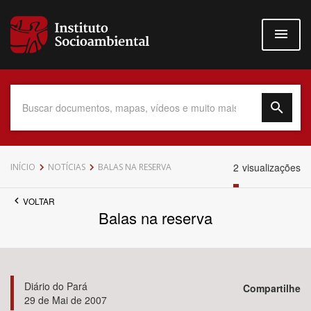
Pular
para
o
conteúdo
principal
Data do Documento
2
visualizações
INÍCIO
NOTÍCIAS
BALAS NA RESERVA
VOLTAR
Balas na reserva
Até
Diário do Pará
Compartilhe
29 de Mai de 2007
Povo Indígena