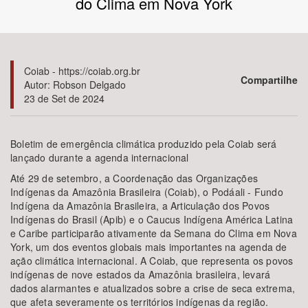
do Clima em Nova York
Bioma / Bacia
Tema
Coiab - https://coiab.org.br
Compartilhe
Autor: Robson Delgado
23 de Set de 2024
Subtema
Área de Levantamento
Boletim de emergência climática produzido pela Coiab será
lançado durante a agenda internacional
Área Protegida
Até 29 de setembro, a Coordenação das Organizações
Indígenas da Amazônia Brasileira (Coiab), o Podáali - Fundo
Indígena da Amazônia Brasileira, a Articulação dos Povos
Indígenas do Brasil (Apib) e o Caucus Indígena América Latina
BUSCAR
e Caribe participarão ativamente da Semana do Clima em Nova
York, um dos eventos globais mais importantes na agenda de
ação climática internacional. A Coiab, que representa os povos
indígenas de nove estados da Amazônia brasileira, levará
dados alarmantes e atualizados sobre a crise de seca extrema,
que afeta severamente os territórios indígenas da região.