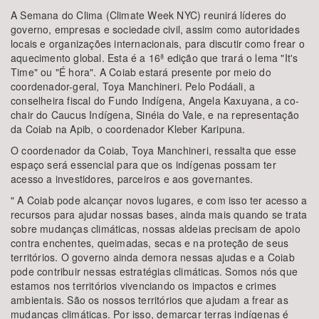
A Semana do Clima (Climate Week NYC) reunirá líderes do
governo, empresas e sociedade civil, assim como autoridades
locais e organizações internacionais, para discutir como frear o
aquecimento global. Esta é a 16ª edição que trará o lema "It's
Time" ou "É hora". A Coiab estará presente por meio do
coordenador-geral, Toya Manchineri. Pelo Podáali, a
conselheira fiscal do Fundo Indígena, Angela Kaxuyana, a co-
chair do Caucus Indígena, Sinéia do Vale, e na representação
da Coiab na Apib, o coordenador Kleber Karipuna.
O coordenador da Coiab, Toya Manchineri, ressalta que esse
espaço será essencial para que os indígenas possam ter
acesso a investidores, parceiros e aos governantes.
" A Coiab pode alcançar novos lugares, e com isso ter acesso a
recursos para ajudar nossas bases, ainda mais quando se trata
sobre mudanças climáticas, nossas aldeias precisam de apoio
contra enchentes, queimadas, secas e na proteção de seus
territórios. O governo ainda demora nessas ajudas e a Coiab
pode contribuir nessas estratégias climáticas. Somos nós que
estamos nos territórios vivenciando os impactos e crimes
ambientais. São os nossos territórios que ajudam a frear as
mudanças climáticas. Por isso, demarcar terras indígenas é