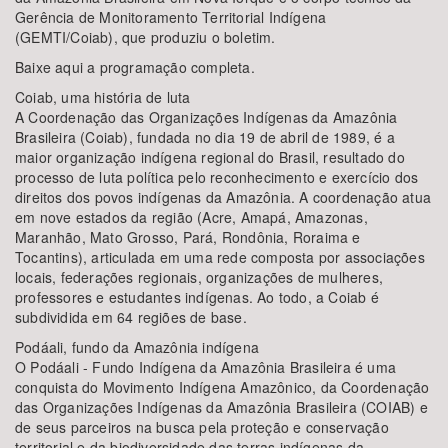
Gerência de Monitoramento Territorial Indígena
(GEMTI/Coiab), que produziu o boletim.
Baixe aqui a programação completa.
Coiab, uma história de luta
A Coordenação das Organizações Indígenas da Amazônia
Brasileira (Coiab), fundada no dia 19 de abril de 1989, é a
maior organização indígena regional do Brasil, resultado do
processo de luta política pelo reconhecimento e exercício dos
direitos dos povos indígenas da Amazônia. A coordenação atua
em nove estados da região (Acre, Amapá, Amazonas,
Maranhão, Mato Grosso, Pará, Rondônia, Roraima e
Tocantins), articulada em uma rede composta por associações
locais, federações regionais, organizações de mulheres,
professores e estudantes indígenas. Ao todo, a Coiab é
subdividida em 64 regiões de base.
Podáali, fundo da Amazônia indígena
O Podáali - Fundo Indígena da Amazônia Brasileira é uma
conquista do Movimento Indígena Amazônico, da Coordenação
das Organizações Indígenas da Amazônia Brasileira (COIAB) e
de seus parceiros na busca pela proteção e conservação
territorial e da biodiversidade das terras indígenas da