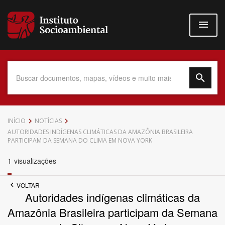
Pular
para
o
conteúdo
principal
Data do Documento
INÍCIO
NOTÍCIAS
AUTORIDADES INDÍGENAS CLIMÁTICAS DA AMAZÔNIA BRASILEIRA
PARTICIPAM DA SEMANA DO CLIMA EM NOVA YORK
1
visualizações
Até
VOLTAR
Autoridades indígenas climáticas da
Amazônia Brasileira participam da Semana
Povo Indígena