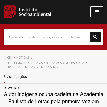
Pular
para
o
conteúdo
principal
Data do Documento
INÍCIO
NOTÍCIAS
AUTOR INDÍGENA OCUPA CADEIRA NA ACADEMIA PAULISTA DE
LETRAS PELA PRIMEIRA VEZ EM 116 ANOS
6
visualizações
Até
VOLTAR
Autor indígena ocupa cadeira na Academia
Paulista de Letras pela primeira vez em
Povo Indígena