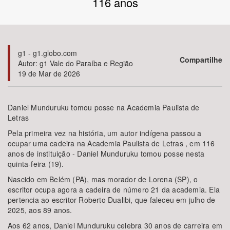
116 anos
Bioma / Bacia
Tema
g1 - g1.globo.com
Compartilhe
Autor: g1 Vale do Paraíba e Região
19 de Mar de 2026
Subtema
Área de Levantamento
Daniel Munduruku tomou posse na Academia Paulista de
Letras
Área Protegida
Pela primeira vez na história, um autor indígena passou a
ocupar uma cadeira na Academia Paulista de Letras , em 116
anos de instituição - Daniel Munduruku tomou posse nesta
quinta-feira (19).
BUSCAR
Nascido em Belém (PA), mas morador de Lorena (SP), o
escritor ocupa agora a cadeira de número 21 da academia. Ela
pertencia ao escritor Roberto Dualibi, que faleceu em julho de
2025, aos 89 anos.
Aos 62 anos, Daniel Munduruku celebra 30 anos de carreira em