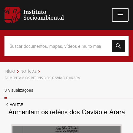
Pular
para
o
conteúdo
principal
Data do Documento
INÍCIO
NOTÍCIAS
AUMENTAM OS REFÉNS DOS GAVIÃO E ARARA
3
visualizações
Até
VOLTAR
Aumentam os reféns dos Gavião e Arara
Povo Indígena