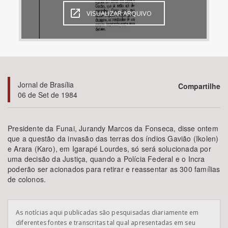
VISUALIZAR ARQUIVO
Bioma / Bacia
Tema
Subtema
Jornal de Brasília
Compartilhe
06 de Set de 1984
Área de Levantamento
Presidente da Funai, Jurandy Marcos da Fonseca, disse ontem
Área Protegida
que a questão da invasão das terras dos índios Gavião (Ikolen)
e Arara (Karo), em Igarapé Lourdes, só será solucionada por
uma decisão da Justiça, quando a Polícia Federal e o Incra
BUSCAR
poderão ser acionados para retirar e reassentar as 300 famílias
de colonos.
As notícias aqui publicadas são pesquisadas diariamente em
diferentes fontes e transcritas tal qual apresentadas em seu