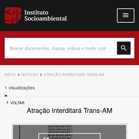
Pular
para
o
conteúdo
principal
Data do Documento
INÍCIO
NOTÍCIAS
ATRAÇÃO INTERDITARÁ TRANS-AM
1
visualizações
VOLTAR
Até
Atração interditará Trans-AM
Povo Indígena