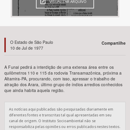
VISUALIZAR ARQUIVO
Bioma / Bacia
Tema
O Estado de São Paulo
Compartilhe
Subtema
10 de Jul de 1977
Área de Levantamento
A Funai pedirá a interdição de uma extensa área entre os
quilômetros 110 e 115 da rodovia Transamazônica, próxima a
Área Protegida
Altamira-PA, procurando, com isso, apressar o trabalho de
atração dos Arara, último grupo de índios arredios conhecidos
que ainda habita aquela região.
BUSCAR
As notícias aqui publicadas são pesquisadas diariamente em
diferentes fontes e transcritas tal qual apresentadas em seu
canal de origem. O Instituto Socioambiental não se
responsabiliza pelas opiniões ou erros publicados nestes textos.