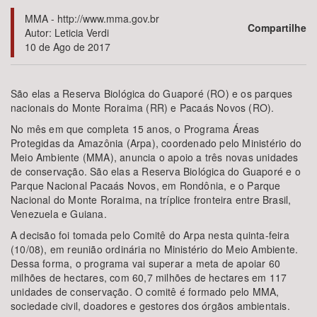
MMA - http://www.mma.gov.br
Compartilhe
Bioma / Bacia
Autor: Leticia Verdi
10 de Ago de 2017
Tema
São elas a Reserva Biológica do Guaporé (RO) e os parques
Subtema
nacionais do Monte Roraima (RR) e Pacaás Novos (RO).
No mês em que completa 15 anos, o Programa Áreas
Protegidas da Amazônia (Arpa), coordenado pelo Ministério do
Área de Levantamento
Meio Ambiente (MMA), anuncia o apoio a três novas unidades
de conservação. São elas a Reserva Biológica do Guaporé e o
Área Protegida
Parque Nacional Pacaás Novos, em Rondônia, e o Parque
Nacional do Monte Roraima, na tríplice fronteira entre Brasil,
Venezuela e Guiana.
BUSCAR
A decisão foi tomada pelo Comitê do Arpa nesta quinta-feira
(10/08), em reunião ordinária no Ministério do Meio Ambiente.
Dessa forma, o programa vai superar a meta de apoiar 60
milhões de hectares, com 60,7 milhões de hectares em 117
unidades de conservação. O comitê é formado pelo MMA,
sociedade civil, doadores e gestores dos órgãos ambientais.