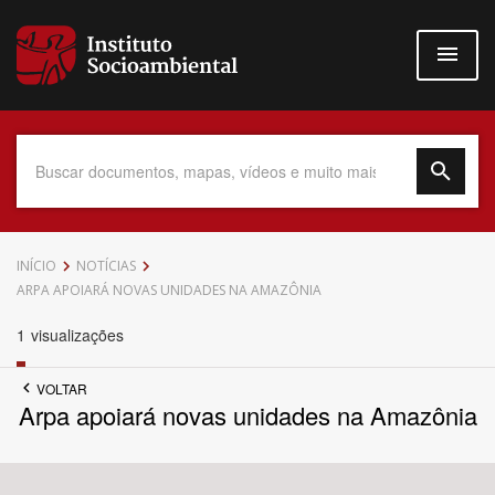
Pular
para
o
conteúdo
principal
Data do Documento
INÍCIO
NOTÍCIAS
ARPA APOIARÁ NOVAS UNIDADES NA AMAZÔNIA
1
visualizações
Até
VOLTAR
Arpa apoiará novas unidades na Amazônia
Povo Indígena