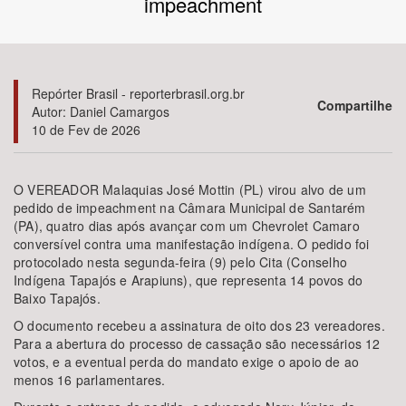
impeachment
Bioma / Bacia
Tema
Repórter Brasil - reporterbrasil.org.br
Compartilhe
Autor: Daniel Camargos
10 de Fev de 2026
Subtema
Área de Levantamento
O VEREADOR Malaquias José Mottin (PL) virou alvo de um
pedido de impeachment na Câmara Municipal de Santarém
(PA), quatro dias após avançar com um Chevrolet Camaro
Área Protegida
conversível contra uma manifestação indígena. O pedido foi
protocolado nesta segunda-feira (9) pelo Cita (Conselho
Indígena Tapajós e Arapiuns), que representa 14 povos do
BUSCAR
Baixo Tapajós.
O documento recebeu a assinatura de oito dos 23 vereadores.
Para a abertura do processo de cassação são necessários 12
votos, e a eventual perda do mandato exige o apoio de ao
menos 16 parlamentares.