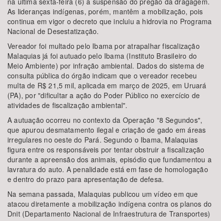
na última sexta-feira (6) a suspensão do pregão da dragagem.
As lideranças indígenas, porém, mantêm a mobilização, pois
continua em vigor o decreto que incluiu a hidrovia no Programa
Nacional de Desestatização.
Vereador foi multado pelo Ibama por atrapalhar fiscalização
Malaquias já foi autuado pelo Ibama (Instituto Brasileiro do
Meio Ambiente) por infração ambiental. Dados do sistema de
consulta pública do órgão indicam que o vereador recebeu
multa de R$ 21,5 mil, aplicada em março de 2025, em Uruará
(PA), por "dificultar a ação do Poder Público no exercício de
atividades de fiscalização ambiental".
A autuação ocorreu no contexto da Operação "8 Segundos",
que apurou desmatamento ilegal e criação de gado em áreas
irregulares no oeste do Pará. Segundo o Ibama, Malaquias
figura entre os responsáveis por tentar obstruir a fiscalização
durante a apreensão dos animais, episódio que fundamentou a
lavratura do auto. A penalidade está em fase de homologação
e dentro do prazo para apresentação de defesa.
Na semana passada, Malaquias publicou um vídeo em que
atacou diretamente a mobilização indígena contra os planos do
Dnit (Departamento Nacional de Infraestrutura de Transportes)