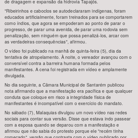
de dragagem e expansão da hidrovia Tapajós.
"Ribeirinhos e caboclos se autodeclararam indígenas, foram
educados artificialmente, foram treinados para se comportarem
como índios, que agora se empoderam ao ponto de parar o
progresso, de parar uma avenida, de parar uma rodovia sem
penalização, sem ninguém que possa penalizá-los, arcar com
as verdadeiras consequências", afirmou.
O vídeo foi publicado na manhã de quinta-feira (5), dia da
tentativa de atropelamento. À noite, o vereador avançou com o
conversível contra a barreira humana formada pelos
manifestantes. A cena foi registrada em vídeo e amplamente
divulgada.
No dia seguinte, a Câmara Municipal de Santarém publicou
nota afirmando que a manifestação era pacífica e que qualquer
conduta que coloque em risco a integridade física de
manifestantes é incompatível com o exercício do mandato.
No sábado (7), Malaquias divulgou um novo vídeo nas redes
sociais para contar sua versão. Disse que estava indo passear
com a esposa quando se deparou com a manifestação e
afirmou que não sabia do protesto porque ele "recém tinha
começado", versão que contrasta com o vídeo publicado por