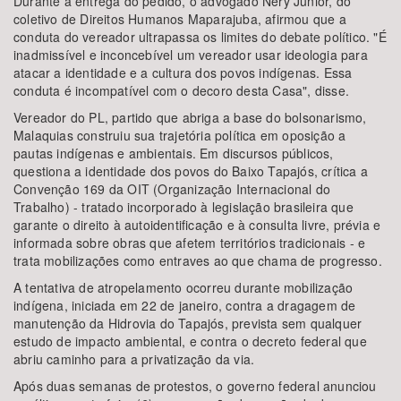
Durante a entrega do pedido, o advogado Nery Júnior, do
coletivo de Direitos Humanos Maparajuba, afirmou que a
conduta do vereador ultrapassa os limites do debate político. "É
inadmissível e inconcebível um vereador usar ideologia para
atacar a identidade e a cultura dos povos indígenas. Essa
conduta é incompatível com o decoro desta Casa", disse.
Vereador do PL, partido que abriga a base do bolsonarismo,
Malaquias construiu sua trajetória política em oposição a
pautas indígenas e ambientais. Em discursos públicos,
questiona a identidade dos povos do Baixo Tapajós, crítica a
Convenção 169 da OIT (Organização Internacional do
Trabalho) - tratado incorporado à legislação brasileira que
garante o direito à autoidentificação e à consulta livre, prévia e
informada sobre obras que afetem territórios tradicionais - e
trata mobilizações como entraves ao que chama de progresso.
A tentativa de atropelamento ocorreu durante mobilização
indígena, iniciada em 22 de janeiro, contra a dragagem de
manutenção da Hidrovia do Tapajós, prevista sem qualquer
estudo de impacto ambiental, e contra o decreto federal que
abriu caminho para a privatização da via.
Após duas semanas de protestos, o governo federal anunciou