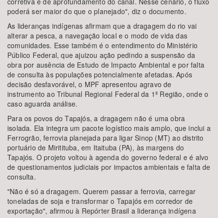
corretiva e de aprofundamento do canal. Nesse cenário, o fluxo
poderá ser maior do que o planejado", diz o documento.
As lideranças indígenas afirmam que a dragagem do rio vai
alterar a pesca, a navegação local e o modo de vida das
comunidades. Esse também é o entendimento do Ministério
Público Federal, que ajuizou ação pedindo a suspensão da
obra por ausência de Estudo de Impacto Ambiental e por falta
de consulta às populações potencialmente afetadas. Após
decisão desfavorável, o MPF apresentou agravo de
instrumento ao Tribunal Regional Federal da 1ª Região, onde o
caso aguarda análise.
Para os povos do Tapajós, a dragagem não é uma obra
isolada. Ela integra um pacote logístico mais amplo, que inclui a
Ferrogrão, ferrovia planejada para ligar Sinop (MT) ao distrito
portuário de Miritituba, em Itaituba (PA), às margens do
Tapajós. O projeto voltou à agenda do governo federal e é alvo
de questionamentos judiciais por impactos ambientais e falta de
consulta.
"Não é só a dragagem. Querem passar a ferrovia, carregar
toneladas de soja e transformar o Tapajós em corredor de
exportação", afirmou à Repórter Brasil a liderança indígena