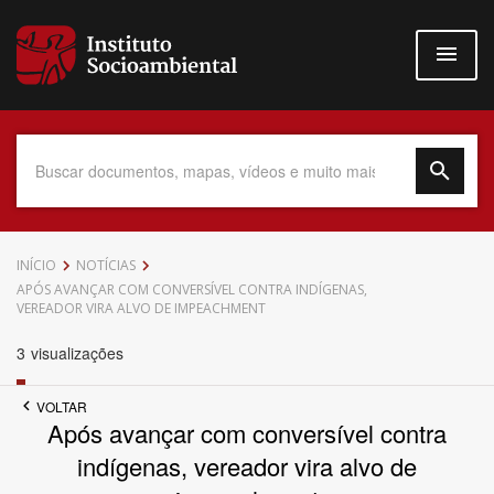
Pular
para
o
conteúdo
principal
Data do Documento
INÍCIO
NOTÍCIAS
APÓS AVANÇAR COM CONVERSÍVEL CONTRA INDÍGENAS,
VEREADOR VIRA ALVO DE IMPEACHMENT
3
visualizações
Até
VOLTAR
Após avançar com conversível contra
indígenas, vereador vira alvo de
Povo Indígena