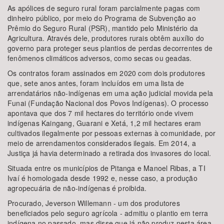
As apólices de seguro rural foram parcialmente pagas com
dinheiro público, por meio do Programa de Subvenção ao
Prêmio do Seguro Rural (PSR), mantido pelo Ministério da
Agricultura. Através dele, produtores rurais obtêm auxílio do
governo para proteger seus plantios de perdas decorrentes de
fenômenos climáticos adversos, como secas ou geadas.
Os contratos foram assinados em 2020 com dois produtores
que, sete anos antes, foram incluídos em uma lista de
arrendatários não-indígenas em uma ação judicial movida pela
Funai (Fundação Nacional dos Povos Indígenas). O processo
apontava que dos 7 mil hectares do território onde vivem
indígenas Kaingang, Guarani e Xetá, 1,2 mil hectares eram
cultivados ilegalmente por pessoas externas à comunidade, por
meio de arrendamentos considerados ilegais. Em 2014, a
Justiça já havia determinado a retirada dos invasores do local.
Situada entre os municípios de Pitanga e Manoel Ribas, a TI
Ivaí é homologada desde 1992 e, nesse caso, a produção
agropecuária de não-indígenas é proibida.
Procurado, Jeverson Willemann - um dos produtores
beneficiados pelo seguro agrícola - admitiu o plantio em terra
indígena no passado, mas disse que já não produz nesta área,