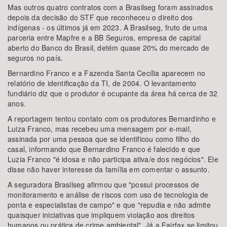
Mas outros quatro contratos com a Brasilseg foram assinados
depois da decisão do STF que reconheceu o direito dos
indígenas - os últimos já em 2023. A Brasilseg, fruto de uma
parceria entre Mapfre e a BB Seguros, empresa de capital
aberto do Banco do Brasil, detém quase 20% do mercado de
seguros no país.
Bernardino Franco e a Fazenda Santa Cecília aparecem no
relatório de identificação da TI, de 2004. O levantamento
fundiário diz que o produtor é ocupante da área há cerca de 32
anos.
A reportagem tentou contato com os produtores Bernardinho e
Luiza Franco, mas recebeu uma mensagem por e-mail,
assinada por uma pessoa que se identificou como filho do
casal, informando que Bernardino Franco é falecido e que
Luzia Franco "é idosa e não participa ativa/e dos negócios". Ele
disse não haver interesse da família em comentar o assunto.
A seguradora Brasilseg afirmou que "possui processos de
monitoramento e análise de riscos com uso de tecnologia de
ponta e especialistas de campo" e que "repudia e não admite
quaisquer iniciativas que impliquem violação aos direitos
humanos ou prática de crime ambiental". Já a Fairfax se limitou