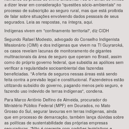
a dizer levar em consideração "questões sócio-ambientais" no
processo de subscrição ao seguro rural, mas que está proibida
de falar sobre situações envolvendo dados pessoais de seus
segurados. Leia as respostas, na íntegra, aqui.
Indígenas vivem em "confinamento territorial", diz CIDH
Segundo Rafael Modesto, advogado do Conselho Indigenista
Missionário (CIMI) e dos indígenas que vivem na TI Guyraroká,
os casos revelam lacunas de monitoramento de gigantes
multinacionais da área de seguro que operam no Brasil, assim
como do próprio governo federal, que subsidia as apólices sem
verificar a regularidade socioambiental das fazendas
beneficiadas. "A oferta de seguros nessas áreas está sendo
feita contra a previsão legal e constitucional. Fazendeiros estão
utilizando subsídio do governo, pagando menos pelo seguro, e
fazendo uso indevido de terras indígenas", condena.
Para Marco Antônio Delfino de Almeida, procurador do
Ministério Público Federal (MPF) em Dourados, no Mato
Grosso do Sul, segurar lavouras em terras indígenas, ainda
que em processo de demarcação, também lança dúvidas sobre
as políticas de sustentabilidade das próprias empresas
seguradoras. "Não é coerente com padrões legislativos e