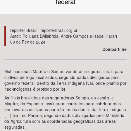
federal
Bioma / Bacia
Tema
repórter Brasil - reporterbrasil.org.br
Autor: Poliuana DAllabrida, André Campos e Isabel Harari
08 de Fev de 2024
Subtema
Compartilhe
Área de Levantamento
Multinacionais Mapfre e Sompo venderam seguros rurais para
Área Protegida
cultivos de trigo localizados, segundo dados divulgados pelo
governo federal, dentro da Terra Indígena Ivaí, onde plantio por
não-indígenas é proibido por lei
BUSCAR
As filiais brasileiras das seguradoras Sompo, do Japão, e
Mapfre, da Espanha, assinaram contratos para cobrir perdas
em lavouras cultivadas por não-índios dentro da Terra Indígena
(TI) Ivaí, no Paraná, segundo dados divulgados pelo Ministério
da Agricultura com as coordenadas geográficas das áreas
seguradas.