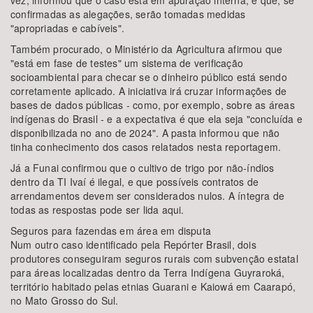
vez, informou que o caso está em apuração interna, e que, se
confirmadas as alegações, serão tomadas medidas
"apropriadas e cabíveis".
Também procurado, o Ministério da Agricultura afirmou que
"está em fase de testes" um sistema de verificação
socioambiental para checar se o dinheiro público está sendo
corretamente aplicado. A iniciativa irá cruzar informações de
bases de dados públicas - como, por exemplo, sobre as áreas
indígenas do Brasil - e a expectativa é que ela seja "concluída e
disponibilizada no ano de 2024". A pasta informou que não
tinha conhecimento dos casos relatados nesta reportagem.
Já a Funai confirmou que o cultivo de trigo por não-índios
dentro da TI Ivaí é ilegal, e que possíveis contratos de
arrendamentos devem ser considerados nulos. A íntegra de
todas as respostas pode ser lida aqui.
Seguros para fazendas em área em disputa
Num outro caso identificado pela Repórter Brasil, dois
produtores conseguiram seguros rurais com subvenção estatal
para áreas localizadas dentro da Terra Indígena Guyraroká,
território habitado pelas etnias Guarani e Kaiowá em Caarapó,
no Mato Grosso do Sul.