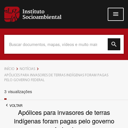
Pular
para
o
conteúdo
principal
Data do Documento
INÍCIO
NOTÍCIAS
APÓLICES PARA INVASORES DE TERRAS INDÍGENAS FORAM PAGAS
PELO GOVERNO FEDERAL
3
visualizações
Até
VOLTAR
Apólices para invasores de terras
indígenas foram pagas pelo governo
Povo Indígena