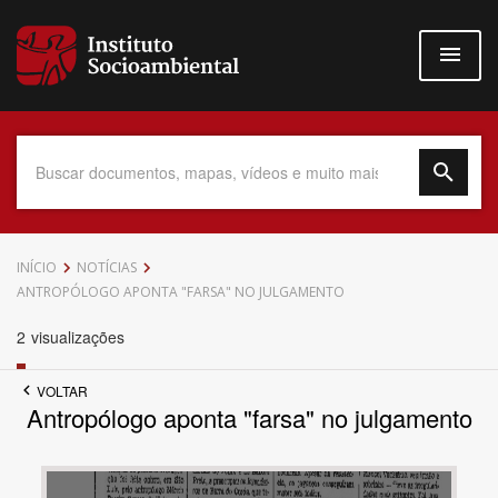
Pular
para
o
conteúdo
principal
Data do Documento
INÍCIO
NOTÍCIAS
ANTROPÓLOGO APONTA "FARSA" NO JULGAMENTO
2
visualizações
Até
VOLTAR
Antropólogo aponta "farsa" no julgamento
Povo Indígena