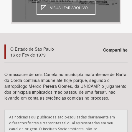
VISUALIZAR ARQUIVO
Bioma / Bacia
Tema
Subtema
O Estado de São Paulo
Compartilhe
16 de Fev de 1979
Área de Levantamento
O massacre de seis Canela no município maranhense de Barra
Área Protegida
do Corda continua impune até hoje porque, segundo o
antropólogo Mércio Pereira Gomes, da UNICAMP, o julgamento
dos principais implicados "não passou de uma farsa", não
BUSCAR
levando em conta as evidências contidas no processo.
As notícias aqui publicadas são pesquisadas diariamente em
diferentes fontes e transcritas tal qual apresentadas em seu
canal de origem. O Instituto Socioambiental não se