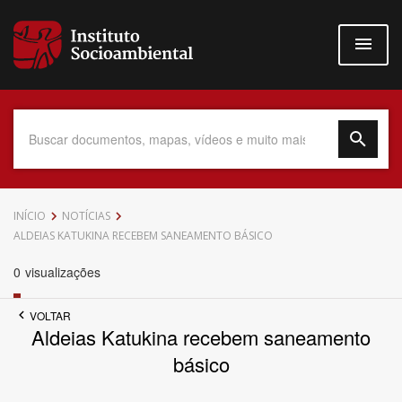
Pular
para
o
conteúdo
principal
Data do Documento
INÍCIO
NOTÍCIAS
ALDEIAS KATUKINA RECEBEM SANEAMENTO BÁSICO
0
visualizações
Até
VOLTAR
Aldeias Katukina recebem saneamento
básico
Povo Indígena