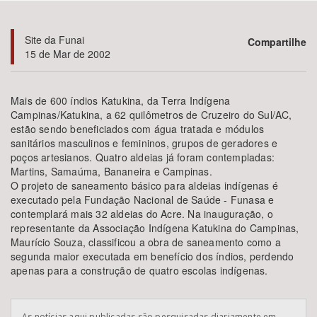
Bioma / Bacia
Site da Funai
Compartilhe
15 de Mar de 2002
Tema
Mais de 600 índios Katukina, da Terra Indígena
Subtema
Campinas/Katukina, a 62 quilômetros de Cruzeiro do Sul/AC,
estão sendo beneficiados com água tratada e módulos
sanitários masculinos e femininos, grupos de geradores e
Área de Levantamento
poços artesianos. Quatro aldeias já foram contempladas:
Martins, Samaúma, Bananeira e Campinas.
Área Protegida
O projeto de saneamento básico para aldeias indígenas é
executado pela Fundação Nacional de Saúde - Funasa e
contemplará mais 32 aldeias do Acre. Na inauguração, o
representante da Associação Indígena Katukina do Campinas,
BUSCAR
Maurício Souza, classificou a obra de saneamento como a
segunda maior executada em benefício dos índios, perdendo
apenas para a construção de quatro escolas indígenas.
As notícias aqui publicadas são pesquisadas diariamente em