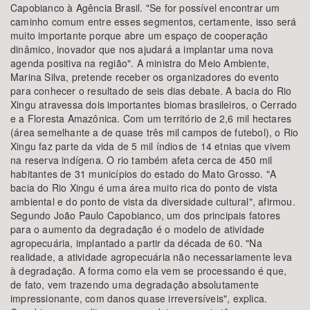
Capobianco à Agência Brasil. "Se for possível encontrar um
caminho comum entre esses segmentos, certamente, isso será
muito importante porque abre um espaço de cooperação
dinâmico, inovador que nos ajudará a implantar uma nova
agenda positiva na região". A ministra do Meio Ambiente,
Marina Silva, pretende receber os organizadores do evento
para conhecer o resultado de seis dias debate. A bacia do Rio
Xingu atravessa dois importantes biomas brasileiros, o Cerrado
e a Floresta Amazônica. Com um território de 2,6 mil hectares
(área semelhante a de quase três mil campos de futebol), o Rio
Xingu faz parte da vida de 5 mil índios de 14 etnias que vivem
na reserva indígena. O rio também afeta cerca de 450 mil
habitantes de 31 municípios do estado do Mato Grosso. "A
bacia do Rio Xingu é uma área muito rica do ponto de vista
ambiental e do ponto de vista da diversidade cultural", afirmou.
Segundo João Paulo Capobianco, um dos principais fatores
para o aumento da degradação é o modelo de atividade
agropecuária, implantado a partir da década de 60. "Na
realidade, a atividade agropecuária não necessariamente leva
à degradação. A forma como ela vem se processando é que,
de fato, vem trazendo uma degradação absolutamente
impressionante, com danos quase irreversíveis", explica.