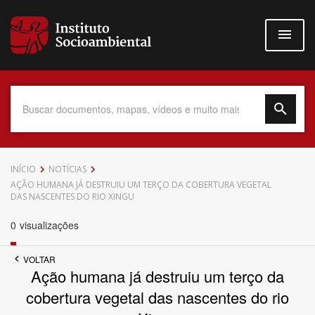
Pular
para
o
conteúdo
principal
Data do Documento
INÍCIO
NOTÍCIAS
AÇÃO HUMANA JÁ DESTRUIU UM TERÇO DA COBERTURA VEGETAL
DAS NASCENTES DO RIO XINGU
0
visualizações
Até
VOLTAR
Ação humana já destruiu um terço da
cobertura vegetal das nascentes do rio
Povo Indígena