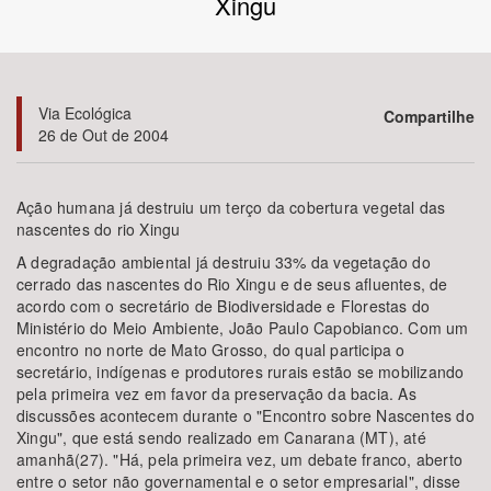
Xingu
Bioma / Bacia
Tema
Via Ecológica
Compartilhe
26 de Out de 2004
Subtema
Ação humana já destruiu um terço da cobertura vegetal das
Área de Levantamento
nascentes do rio Xingu
A degradação ambiental já destruiu 33% da vegetação do
Área Protegida
cerrado das nascentes do Rio Xingu e de seus afluentes, de
acordo com o secretário de Biodiversidade e Florestas do
Ministério do Meio Ambiente, João Paulo Capobianco. Com um
encontro no norte de Mato Grosso, do qual participa o
BUSCAR
secretário, indígenas e produtores rurais estão se mobilizando
pela primeira vez em favor da preservação da bacia. As
discussões acontecem durante o "Encontro sobre Nascentes do
Xingu", que está sendo realizado em Canarana (MT), até
amanhã(27). "Há, pela primeira vez, um debate franco, aberto
entre o setor não governamental e o setor empresarial", disse