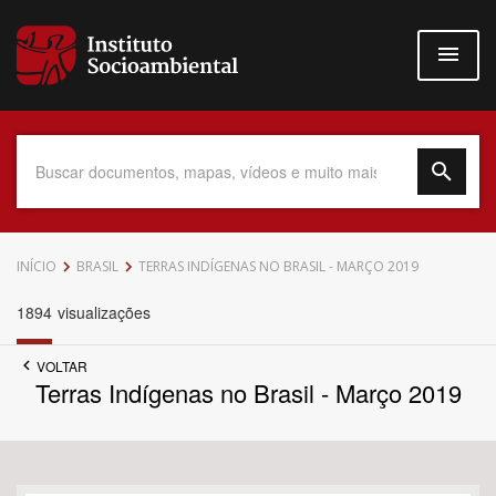
Pular
para
o
conteúdo
principal
Data do Documento
INÍCIO
BRASIL
TERRAS INDÍGENAS NO BRASIL - MARÇO 2019
1894
visualizações
VOLTAR
Até
Terras Indígenas no Brasil - Março 2019
Povo Indígena