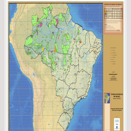
Bioma / Bacia
Tema
Subtema
Área de Levantamento
Área Protegida
BUSCAR