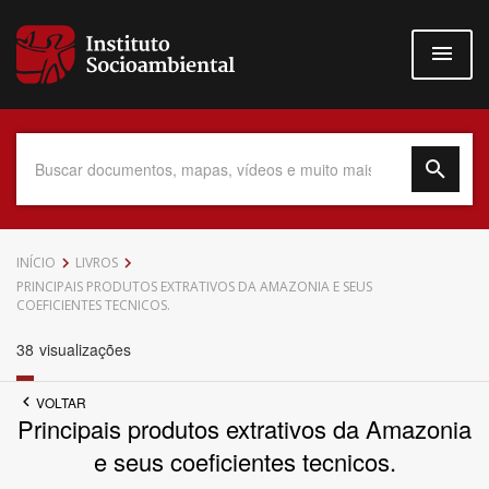
Pular
para
o
conteúdo
principal
Data do Documento
INÍCIO
LIVROS
PRINCIPAIS PRODUTOS EXTRATIVOS DA AMAZONIA E SEUS
COEFICIENTES TECNICOS.
38
visualizações
Até
VOLTAR
Principais produtos extrativos da Amazonia
e seus coeficientes tecnicos.
Povo Indígena