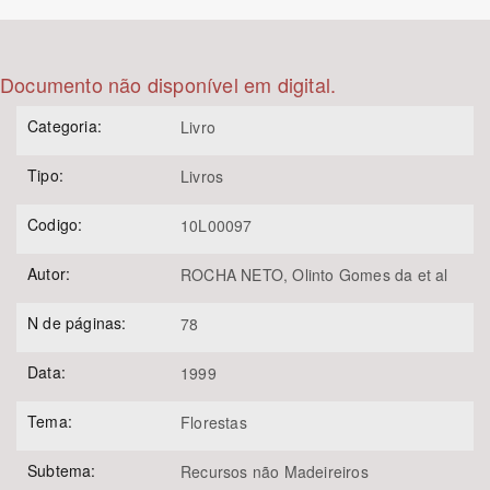
Bioma / Bacia
Documento não disponível em digital.
Tema
Categoria:
Livro
Subtema
Tipo:
Livros
Área de Levantamento
Codigo:
10L00097
Autor:
ROCHA NETO, Olinto Gomes da et al
Área Protegida
N de páginas:
78
BUSCAR
Data:
1999
Tema:
Florestas
Subtema:
Recursos não Madeireiros