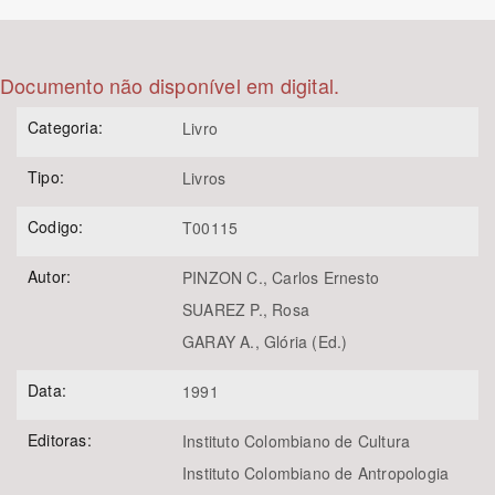
Bioma / Bacia
Documento não disponível em digital.
Tema
Categoria:
Livro
Subtema
Tipo:
Livros
Área de Levantamento
Codigo:
T00115
Autor:
PINZON C., Carlos Ernesto
Área Protegida
SUAREZ P., Rosa
GARAY A., Glória (Ed.)
BUSCAR
Data:
1991
Editoras:
Instituto Colombiano de Cultura
Instituto Colombiano de Antropologia