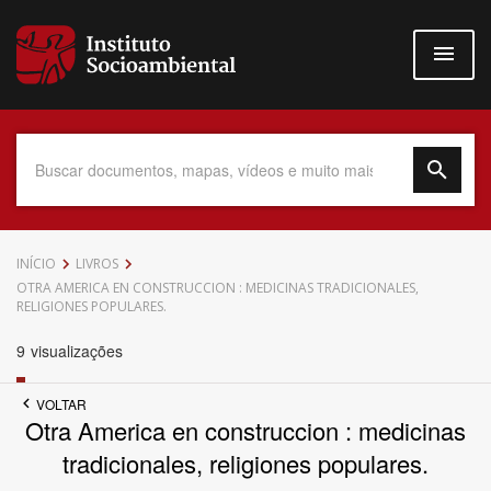
Pular
para
o
conteúdo
principal
Data do Documento
INÍCIO
LIVROS
OTRA AMERICA EN CONSTRUCCION : MEDICINAS TRADICIONALES,
RELIGIONES POPULARES.
9
visualizações
Até
VOLTAR
Otra America en construccion : medicinas
tradicionales, religiones populares.
Povo Indígena